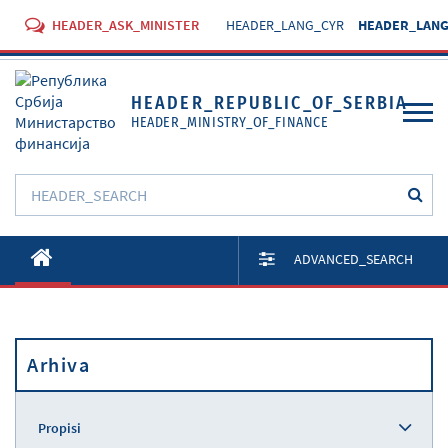
HEADER_ASK_MINISTER
HEADER_LANG_CYR
HEADER_LANG
HEADER_REPUBLIC_OF_SERBIA
HEADER_MINISTRY_OF_FINANCE
O Ministarstvu
ADVANCED_SEARCH
Aktivnosti
Dokumenti
Arhiva
Propisi
Usluge
Propisi