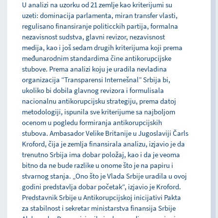
U analizi na uzorku od 21 zemlje kao kriterijumi su
uzeti: dominacija parlamenta, miran transfer vlasti,
regulisano finansiranje politicckih partija, formalna
nezavisnost sudstva, glavni revizor, nezavisnost
medija, kao i još sedam drugih kriterijuma koji prema
međunarodnim standardima čine antikorupcijske
stubove. Prema analizi koju je uradila nevladina
organizacija “Transparensi Internešnal” Srbija bi,
ukoliko bi dobila glavnog revizora i formulisala
nacionalnu antikorupcijsku strategiju, prema datoj
metodologiji, ispunila sve kriterijume sa najboljom
ocenom u pogledu formiranja antikorupcijskih
stubova. Ambasador Velike Britanije u Jugoslaviji Čarls
Kroford, čija je zemlja finansirala analizu, izjavio je da
trenutno Srbija ima dobar položaj, kao i da je veoma
bitno da ne bude razlike u onome što je na papiru i
stvarnog stanja. „Ono što je Vlada Srbije uradila u ovoj
godini predstavlja dobar početak“, izjavio je Kroford.
Predstavnik Srbije u Antikorupcijskoj inicijativi Pakta
za stabilnost i sekretar ministarstva finansija Srbije