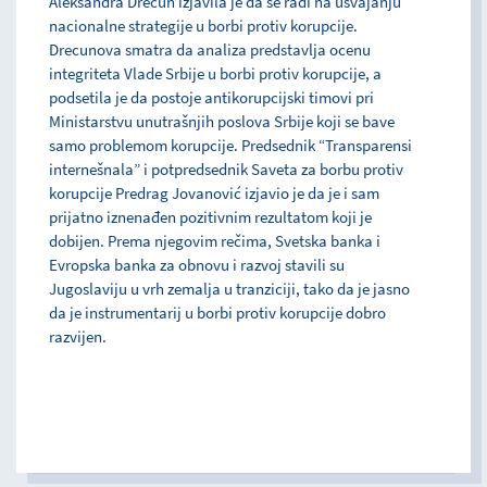
Aleksandra Drecun izjavila je da se radi na usvajanju
nacionalne strategije u borbi protiv korupcije.
Drecunova smatra da analiza predstavlja ocenu
integriteta Vlade Srbije u borbi protiv korupcije, a
podsetila je da postoje antikorupcijski timovi pri
Ministarstvu unutrašnjih poslova Srbije koji se bave
samo problemom korupcije. Predsednik “Transparensi
internešnala” i potpredsednik Saveta za borbu protiv
korupcije Predrag Jovanović izjavio je da je i sam
prijatno iznenađen pozitivnim rezultatom koji je
dobijen. Prema njegovim rečima, Svetska banka i
Evropska banka za obnovu i razvoj stavili su
Jugoslaviju u vrh zemalja u tranziciji, tako da je jasno
da je instrumentarij u borbi protiv korupcije dobro
razvijen.