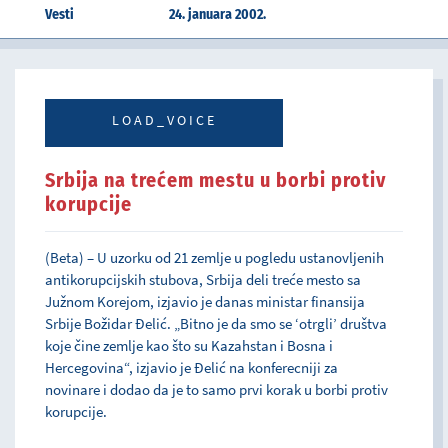
Vesti
24. januara 2002.
LOAD_VOICE
Srbija na trećem mestu u borbi protiv
korupcije
(Beta) – U uzorku od 21 zemlje u pogledu ustanovljenih
antikorupcijskih stubova, Srbija deli treće mesto sa
Južnom Korejom, izjavio je danas ministar finansija
Srbije Božidar Đelić. „Bitno je da smo se ‘otrgli’ društva
koje čine zemlje kao što su Kazahstan i Bosna i
Hercegovina“, izjavio je Đelić na konferecniji za
novinare i dodao da je to samo prvi korak u borbi protiv
korupcije.