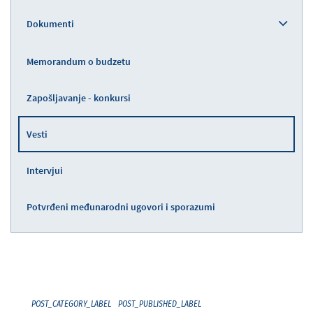
Dokumenti
Memorandum o budzetu
Zapošljavanje - konkursi
Vesti
Intervjui
Potvrđeni međunarodni ugovori i sporazumi
POST_CATEGORY_LABEL
POST_PUBLISHED_LABEL