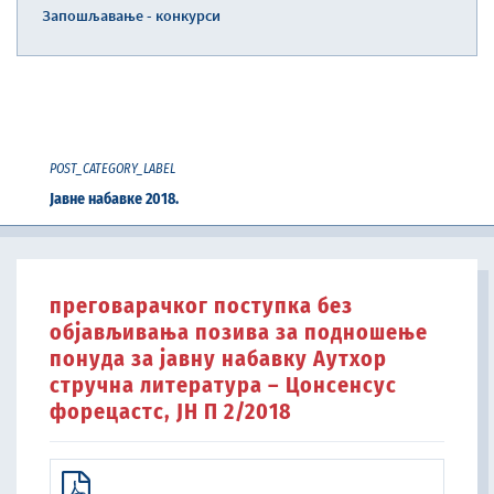
Запошљавање - конкурси
POST_CATEGORY_LABEL
Јавне набавке 2018.
преговарачког поступка без
објављивања позива за подношење
понуда за јавну набавку Aутхор
стручна литература – Цонсенсус
форецастс, ЈН П 2/2018