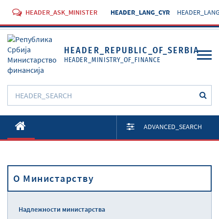
HEADER_ASK_MINISTER
HEADER_LANG_CYR
HEADER_LANG
HEADER_REPUBLIC_OF_SERBIA
HEADER_MINISTRY_OF_FINANCE
O Министарству
ADVANCED_SEARCH
Активности
Документи
O Министарству
Прописи
Услуге
Надлежности министарства