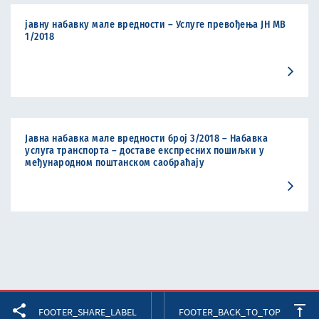
јавну набавку мале вредности – Услуге превођења ЈН МВ
1/2018
Јавна набавка мале вредности број 3/2018 – Набавка
услуга транспорта – доставе експресних пошиљки у
међународном поштанском саобраћају
Facebook
Twitter
LinkedIn
FOOTER_SHARE_LABEL
FOOTER_BACK_TO_TOP