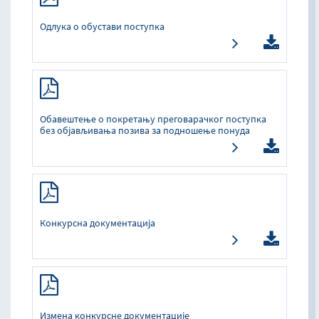
Одлука о обустави поступка
Обавештење о покретању преговарачког поступка
без објављивања позива за подношење понуда
Конкурсна документација
Измена конкурсне документације