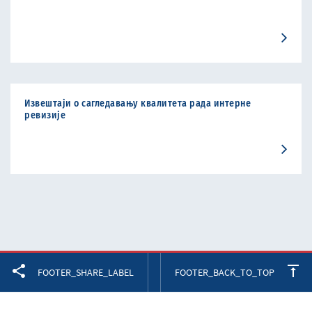
Извештаји о сагледавању квалитета рада интерне
ревизије
Facebook
Twitter
LinkedIn
FOOTER_SHARE_LABEL
FOOTER_BACK_TO_TOP