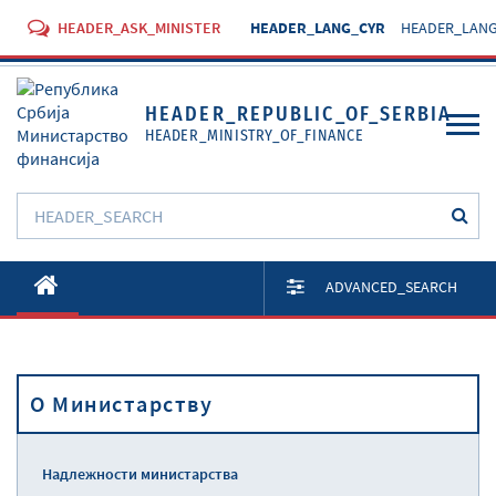
HEADER_ASK_MINISTER
HEADER_LANG_CYR
HEADER_LANG
HEADER_REPUBLIC_OF_SERBIA
HEADER_MINISTRY_OF_FINANCE
O Министарству
ADVANCED_SEARCH
Активности
Документи
O Министарству
Прописи
Услуге
Надлежности министарства