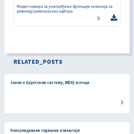
Модел оквира за унапређење функције комисија за
ревизију/ревизорских одбора
RELATED_POSTS
Закон о буџетском систему, ИФКЈ исечци
Консолидовани годишњи извештаји