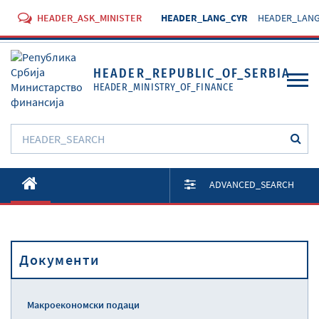
HEADER_ASK_MINISTER
HEADER_LANG_CYR
HEADER_LANG
HEADER_REPUBLIC_OF_SERBIA
HEADER_MINISTRY_OF_FINANCE
O Министарству
ADVANCED_SEARCH
Активности
Документи
Документи
Прописи
Услуге
Макроекономски подаци