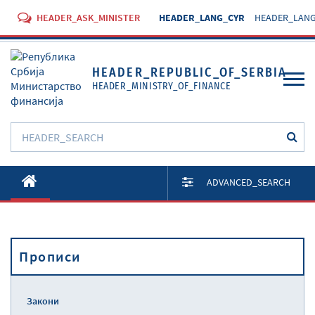
HEADER_ASK_MINISTER
HEADER_LANG_CYR
HEADER_LANG
HEADER_REPUBLIC_OF_SERBIA
HEADER_MINISTRY_OF_FINANCE
O Министарству
ADVANCED_SEARCH
Активности
Документи
Прописи
Прописи
Услуге
Закони