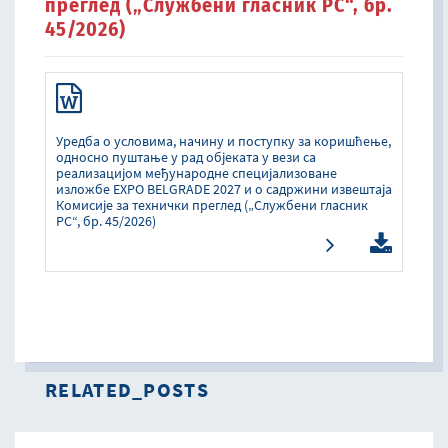
преглед („Службени гласник РС“, бр.
45/2026)
Уредба о условима, начину и поступку за коришћење,
односно пуштање у рад објеката у вези са
реализацијом међународне специјализоване
изложбе EXPO BELGRADE 2027 и о садржини извештаја
Комисије за технички преглед („Службени гласник
РС“, бр. 45/2026)
RELATED_POSTS