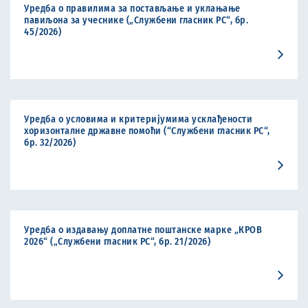
Уредба о правилима за постављање и уклањање
павиљона за учеснике („Службени гласник РС“, бр.
45/2026)
Уредба о условима и критеријумима усклађености
хоризонталне државне помоћи (“Службени гласник РС“,
бр. 32/2026)
Уредба о издавању доплатне поштанске марке „КРОВ
2026“ („Службени гласник РС“, бр. 21/2026)