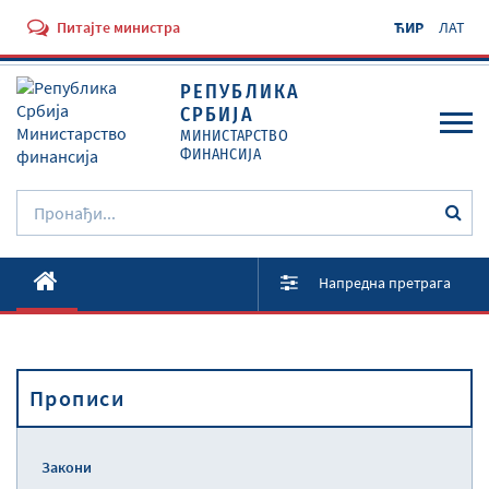
Питајте министра
ЋИР
ЛАТ
РЕПУБЛИКА
СРБИЈА
МИНИСТАРСТВО
ФИНАНСИЈА
O Министарству
Напредна претрага
Активности
Документи
Прописи
Прописи
Услуге
Закони