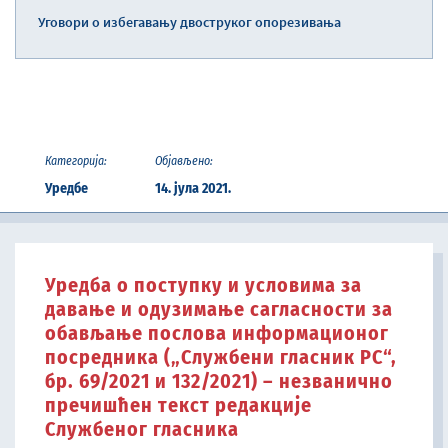
Уговори о избегавању двоструког опорезивања
Категорија:
Објављено:
Уредбе
14. јула 2021.
Уредба о поступку и условима за
давање и одузимање сагласности за
обављање послова информационог
посредника („Службени гласник РС“,
бр. 69/2021 и 132/2021) – незванично
пречишћен текст редакције
Службеног гласника