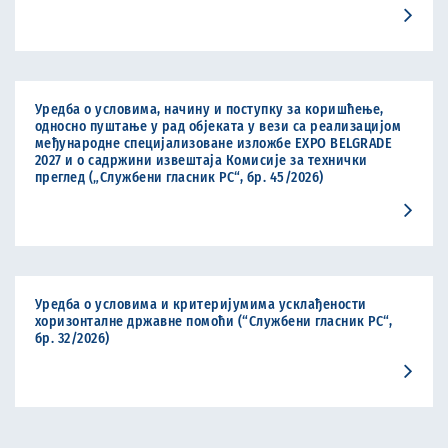
Уредба о условима, начину и поступку за коришћење,
односно пуштање у рад објеката у вези са реализацијом
међународне специјализоване изложбе EXPO BELGRADE
2027 и о садржини извештаја Комисије за технички
преглед („Службени гласник РС“, бр. 45/2026)
Уредба о условима и критеријумима усклађености
хоризонталне државне помоћи (“Службени гласник РС“,
бр. 32/2026)