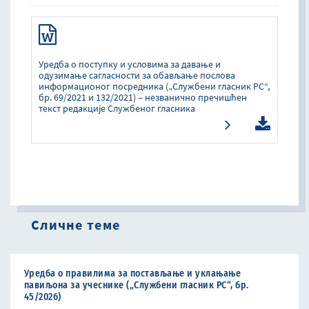
Уредба о поступку и условима за давање и
одузимање сагласности за обављање послова
информационог посредника („Службени гласник РС“,
бр. 69/2021 и 132/2021) – незванично пречишћен
текст редакције Службеног гласника
Сличне теме
Уредба о правилима за постављање и уклањање
павиљона за учеснике („Службени гласник РС“, бр.
45/2026)