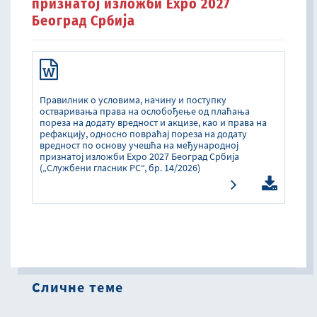
признатој изложби Expo 2027
Београд Србија
Правилник о условима, начину и поступку
остваривања права на ослобођење од плаћања
пореза на додату вредност и акцизе, као и права на
рефакцију, односно повраћај пореза на додату
вредност по основу учешћа на међународној
признатој изложби Expo 2027 Београд Србија
(„Службени гласник РС“, бр. 14/2026)
Сличне теме