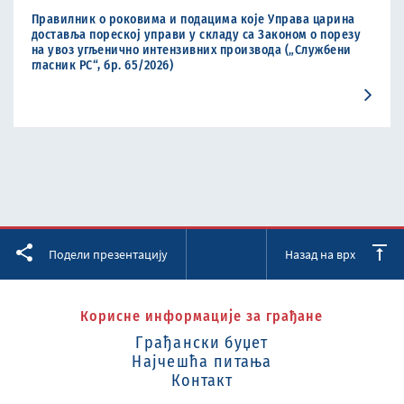
Правилник о роковима и подацима које Управа царина
доставља пореској управи у складу са Законом о порезу
на увоз угљенично интензивних производа („Службени
гласник РС“, бр. 65/2026)
Facebook
Twitter
LinkedIn
Подели презентацију
Назад на врх
Корисне информације за грађане
Грађански буџет
Најчешћа питања
Контакт