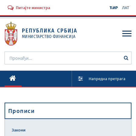
Питајте министра
ЋИР
ЛАТ
РЕПУБЛИКА СРБИЈА
МИНИСТАРСТВО ФИНАНСИЈА
O Министарству
Напредна претрага
Активности
Документи
Прописи
Прописи
Услуге
Закони