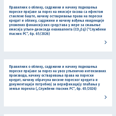
Правилник о облику, садржини и начину подношења
пореске пријаве за порез на емисије гасова са ефектом
стаклене баште, начину остваривања права на порески
кредит и облику, садржини и начину вођења евиденције
уложених финансијских средстава у мере за смањење
емисија угљен-диоксида еквивалента (CO₂Eq) (“Службени
гласник РС“, бр. 65/2026)
Правилник о облику, садржини и начину подношења
пореске пријаве за порез на увоз угљенично интензивних
производа, начину остваривања права на порески
кредит, начину обрачуна висине пореског кредита и
документацији потребној за верификацију плаћања у
земљи порекла („Службени гласник РС“, бр. 65/2026)