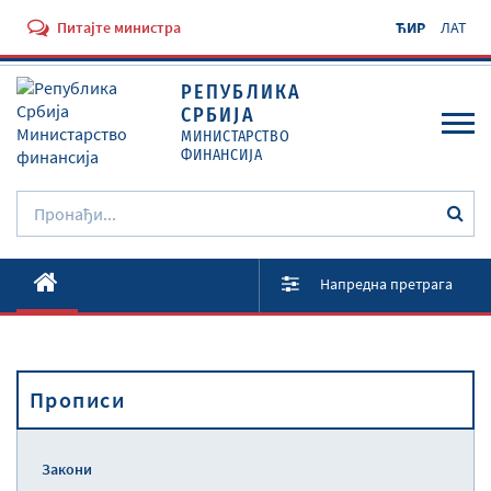
Питајте министра
ЋИР
ЛАТ
РЕПУБЛИКА
СРБИЈА
МИНИСТАРСТВО
ФИНАНСИЈА
O Министарству
Напредна претрага
Активности
Документи
Прописи
Прописи
Услуге
Закони