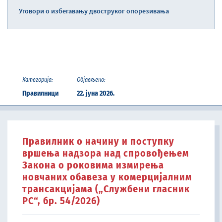
Уговори о избегавању двоструког опорезивања
Категорија:
Објављено:
Правилници
22. јуна 2026.
Правилник о начину и поступку
вршења надзора над спровођењем
Закона о роковима измирења
новчаних обавеза у комерцијалним
трансакцијама („Службени гласник
РС“, бр. 54/2026)