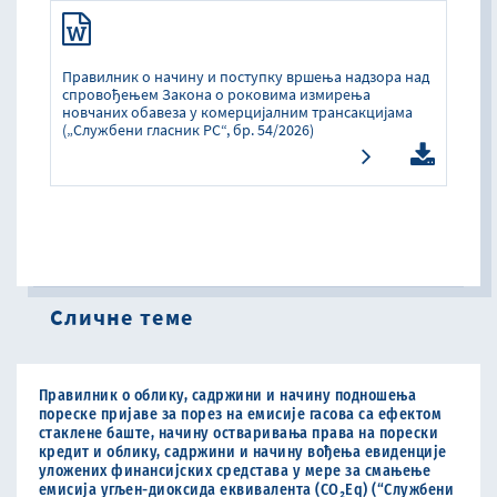
Правилник о начину и поступку вршења надзора над
спровођењем Закона о роковима измирења
новчаних обавеза у комерцијалним трансакцијама
(„Службени гласник РС“, бр. 54/2026)
Сличне теме
Правилник о облику, садржини и начину подношења
пореске пријаве за порез на емисије гасова са ефектом
стаклене баште, начину остваривања права на порески
кредит и облику, садржини и начину вођења евиденције
уложених финансијских средстава у мере за смањење
емисија угљен-диоксида еквивалента (CO₂Eq) (“Службени