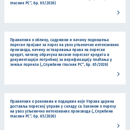
гласник РС“, бр. 65/2026)
Правилник о облику, садржини и начину подношења
пореске пријаве за порез на увоз угљенично интензивних
производа, начину остваривања права на порески
кредит, начину обрачуна висине пореског кредита и
документацији потребној за верификацију плаћања у
земљи порекла („Службени гласник РС“, бр. 65/2026)
Правилник о роковима и подацима које Управа царина
доставља пореској управи у складу са Законом о порезу
на увоз угљенично интензивних производа („Службени
гласник РС“, бр. 65/2026)