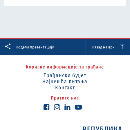
Facebook
Twitter
LinkedIn
Подели презентацију
Назад на врх
Корисне информације за грађане
Грађански буџет
Најчешћа питања
Контакт
Пратите нас
РЕПУБЛИКА