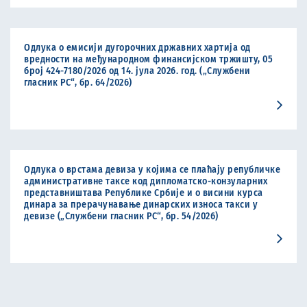
Одлука о емисији дугорочних државних хартија од
вредности на међународном финансијском тржишту, 05
број 424-7180/2026 од 14. јула 2026. год. („Службени
гласник РС“, бр. 64/2026)
Одлука о врстама девиза у којима се плаћају републичке
административне таксе код дипломатско-конзуларних
представништава Републике Србије и о висини курса
динара за прерачунавање динарских износа такси у
девизе („Службени гласник РС“, бр. 54/2026)