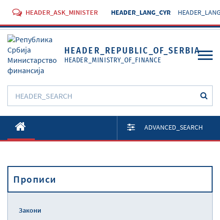
HEADER_ASK_MINISTER
HEADER_LANG_CYR
HEADER_LANG
HEADER_REPUBLIC_OF_SERBIA
HEADER_MINISTRY_OF_FINANCE
O Министарству
ADVANCED_SEARCH
Активности
Документи
Прописи
Прописи
Услуге
Закони