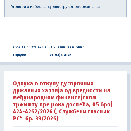
Уговори о избегавању двоструког опорезивања
POST_CATEGORY_LABEL
POST_PUBLISHED_LABEL
Одлуке
21. маја 2026.
Одлука о oткупу дугорочних
државних хартија од вредности на
међународном финансијском
тржишту пре рока доспећа, 05 број
424-4262/2026 („Службени гласник
РС“, бр. 39/2026)