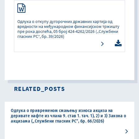
Одлука о oткупу дугорочних државних хартија од
вредности на међународном финансијском тржишту
пре рока доспећа, 05 број 424-4262/2026 („Службени
гласник РС“, бр. 39/2026)
RELATED_POSTS
Одлука о привременом смањењу износа акциза на
деривате нафте из члана 9. став 1. тач. 1), 2) и 3) Закона о
акцизама („Службени гласник РС“, бр. 66/2026)