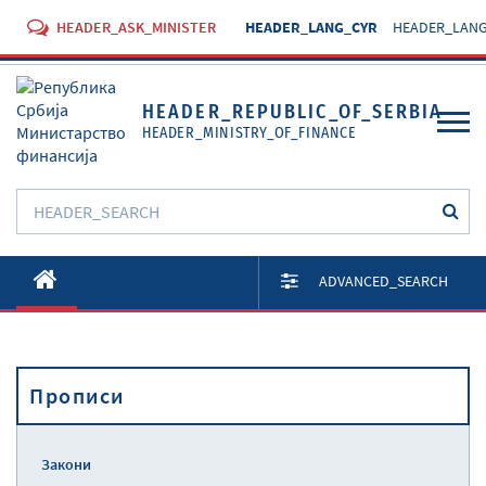
HEADER_ASK_MINISTER
HEADER_LANG_CYR
HEADER_LANG
HEADER_REPUBLIC_OF_SERBIA
HEADER_MINISTRY_OF_FINANCE
O Министарству
ADVANCED_SEARCH
Активности
Документи
Прописи
Прописи
Услуге
Закони