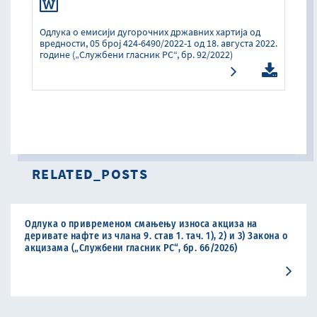
Одлука о емисији дугорочних државних хартија од
вредности, 05 број 424-6490/2022-1 од 18. августа 2022.
године („Службени гласник РС“, бр. 92/2022)
RELATED_POSTS
Одлука о привременом смањењу износа акциза на
деривате нафте из члана 9. став 1. тач. 1), 2) и 3) Закона о
акцизама („Службени гласник РС“, бр. 66/2026)