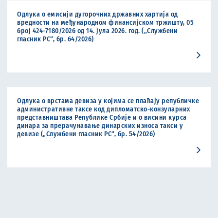
Одлука о емисији дугорочних државних хартија од
вредности на међународном финансијском тржишту, 05
број 424-7180/2026 од 14. јула 2026. год. („Службени
гласник РС“, бр. 64/2026)
Одлука о врстама девиза у којима се плаћају републичке
административне таксе код дипломатско-конзуларних
представништава Републике Србије и о висини курса
динара за прерачунавање динарских износа такси у
девизе („Службени гласник РС“, бр. 54/2026)