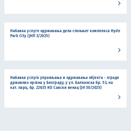
Набавка услуге одржавања дела спољњег комплекса Hyde
Park City (ЈНП 3/2025)
Набавка услуга управљања и одржавања објекта - зграде
државних органа у Београду, у ул. Балканска бр. 53, на
кат. парц. бр. 22635 КО Савски венац (ЈН 50/2025)