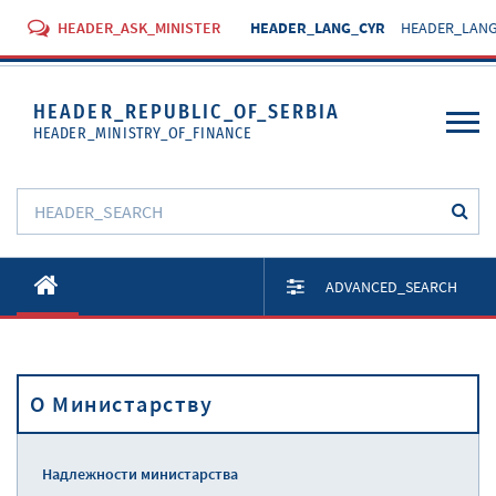
HEADER_ASK_MINISTER
HEADER_LANG_CYR
HEADER_LANG
HEADER_REPUBLIC_OF_SERBIA
HEADER_MINISTRY_OF_FINANCE
O Министарству
ADVANCED_SEARCH
Активности
Документи
O Министарству
Прописи
Услуге
Надлежности министарства