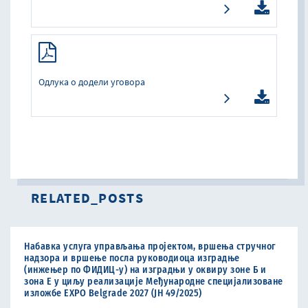
Одлука о додели уговора
RELATED_POSTS
Набавка услуга управљања пројектом, вршења стручног
надзора и вршење посла руководиоца изградње
(инжењер по ФИДИЦ-у) на изградњи у оквиру зоне Б и
зона Е у циљу реализације Међународне специјализоване
изложбе ЕXPO Belgrade 2027 (ЈН 49/2025)