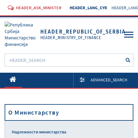
HEADER_ASK_MINISTER
HEADER_LANG_CYR
HEADER_LANG
HEADER_REPUBLIC_OF_SERBIA
HEADER_MINISTRY_OF_FINANCE
O Министарству
ADVANCED_SEARCH
Активности
Документи
O Министарству
Прописи
Услуге
Надлежности министарства