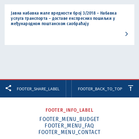
Јавна набавка мале вредности број 3/2018 – Набавка
услуга транспорта – доставе експресних пошиљки у
међународном поштанском саобраћају
Facebook
Twitter
LinkedIn
FOOTER_SHARE_LABEL
FOOTER_BACK_TO_TOP
FOOTER_INFO_LABEL
FOOTER_MENU_BUDGET
FOOTER_MENU_FAQ
FOOTER_MENU_CONTACT