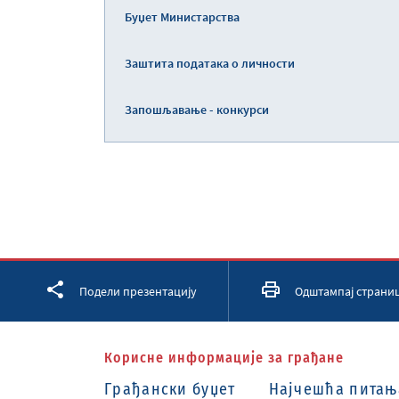
Буџет Министарства
Заштита података о личности
Запошљавање - конкурси
Facebook
Twitter
LinkedIn
Подели презентацију
Одштампај страни
Корисне информације за грађане
Грађански буџет
Најчешћа питањ