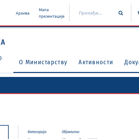
Мапа
Архива
презентације
КА
О
O Министарству
Активности
Доку
Уговори о избегавању двоструког опорезивања
Потврђени међународни уговори и споразуми
Категорија:
Објављено: