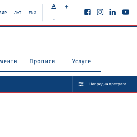
+
ЋИР
ЛАТ
ENG
-
менти
Прописи
Услуге
Напредна претрага