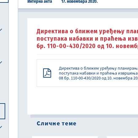
Интерна акта
17. новембара 2020.
Централна јединица за хармонизацију
Директива о ближем уређењу пла
Реформска агенда Републике Србије
Систем електронских акциза (eАкцизе)
Међународни рачуноводствени стандарди и међународни стандарди ревизије
Национална комисија за рачуноводство
поступака набавки и праћења из
бр. 110-00-430/2020 од 10. новемб
Директива о ближем уређењу планирањ
поступака набавки и праћења извршења
08 бр. 110-00-430/2020 од 10. новембра 20
Сличне теме