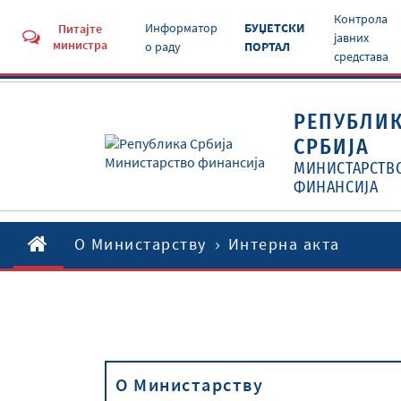
Контрола
Информатор
БУЏЕТСКИ
Питајте
јавних
министра
о раду
ПОРТАЛ
средстава
РЕПУБЛИ
СРБИЈА
МИНИСТАРСТВ
ФИНАНСИЈА
O Министарству
Интерна акта
O Министарству