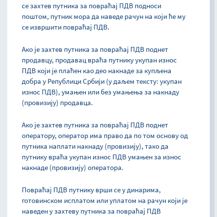
се захтев путника за повраћај ПДВ подноси
поштом, путник мора да наведе рачун на који ће му
се извршити повраћај ПДВ.
Ако је захтев путника за повраћај ПДВ поднет
продавцу, продавац враћа путнику укупан износ
ПДВ који је плаћен као део накнаде за купљена
добра у Републици Србији (у даљем тексту: укупан
износ ПДВ), умањен или без умањења за накнаду
(провизију) продавца.
Ако је захтев путника за повраћај ПДВ поднет
оператору, оператор има право да по том основу од
путника наплати накнаду (провизију), тако да
путнику враћа укупан износ ПДВ умањен за износ
накнаде (провизију) оператора.
Повраћај ПДВ путнику врши се у динарима,
готовинском исплатом или уплатом на рачун који је
наведен у захтеву путника за повраћај ПДВ