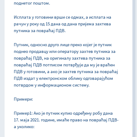
поднетог поштом.
Исплата у готовини врши се одмах, а исплата на
рачун у року од 15 дана од дана пријема захтева
путника за повраћај ПДВ.
Путник, односно друго лице преко којег је путник
поднео продавцу или оператору захтев путника за
повраћај ПДВ, на оригиналу захтева путника за
повраћај ПДВ потписом потврђује да му је враћен
ПДВ у готовини, а ако је захтев путника за повраћај
ПДВ издат у електронском облику одговарајућом
потврдом у информационом систему.
Примери:
Пример1: Ако је путник купио одређену робу дана
17. маја 2021. године, имаће право на повраћај ПДВ-
а уколико: