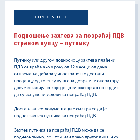
LOAD_VOICE
Подношење захтева за повраћај ПДВ
страном купцу – путнику
Путнику или другом подносиоцу захтева плаћени
ПДВ се враћа ако у року од 12 месеци од дана
отпремања добара у иностранство достави
продавцу од којег су купљена добра или оператору
документацију на којој је царински орган потврдио
да су испуњени услови за повраћај ПДВ.
Достављањем документације сматра се да је
поднет захтев путника за повраћај ПДВ.
Захтев путника за повраћај ПДВ може да се
поднесе лично, поштом или преко другог лица. Ако