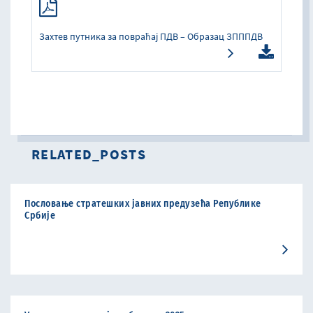
Захтев путника за повраћај ПДВ – Образац ЗПППДВ
RELATED_POSTS
Пословање стратешких јавних предузећа Републике
Србије