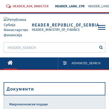
HEADER_ASK_MINISTER
HEADER_LANG_CYR
HEADER_LANG
HEADER_REPUBLIC_OF_SERBIA
HEADER_MINISTRY_OF_FINANCE
O Министарству
ADVANCED_SEARCH
Активности
Документи
Документи
Прописи
Услуге
Макроекономски подаци