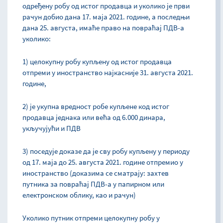
одређену робу од истог продавца и уколико је први
рачун добио дана 17. маја 2021. године, а последњи
дана 25. августа, имаће право на повраћај ПДВ-а
уколико:
1) целокупну робу купљену од истог продавца
отпреми у иностранство најкасније 31. августа 2021.
године,
2) је укупна вредност робе купљене код истог
продавца једнака или већа од 6.000 динара,
укључујући и ПДВ
3) поседује доказе да је сву робу купљену у периоду
од 17. маја до 25. августа 2021. године отпремио у
иностранство (доказима се сматрају: захтев
путника за повраћај ПДВ-а у папирном или
електронском облику, као и рачун)
Уколико путник отпреми целокупну робу у