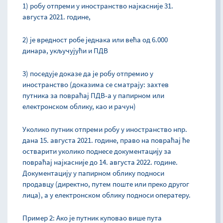
1) робу отпреми у иностранство најкасније 31.
августа 2021. године,
2) је вредност робе једнака или већа од 6.000
динара, укључујући и ПДВ
3) поседује доказе да је робу отпремио у
иностранство (доказима се сматрају: захтев
путника за повраћај ПДВ-а у папирном или
електронском облику, као и рачун)
Уколико путник отпреми робу у иностранство нпр.
дана 15. августа 2021. године, право на повраћај ће
остварити уколико поднесе документацију за
повраћај најкасније до 14. августа 2022. године.
Документацију у папирном облику подноси
продавцу (директно, путем поште или преко другог
лица), а у електронском облику подноси оператеру.
Пример 2: Ако је путник куповао више пута