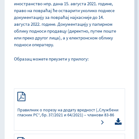
иностранство нпр. дана 15. августа 2021. године,
право на повраћај ће остварити уколико поднесе
документацију за повраћај најкасније до 14.
августа 2022. године. Документацију у папирном
облику подноси продавцу (директно, путем поште
или преко другог лица), а у електронском облику
подноси оператеру.
Образац можете преузети у прилогу:
Правилник о порезу на додату вредност („Службени
гласник РС“, бр. 37/2021 и 64/2021) – чланови 83-86