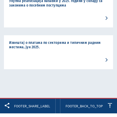
Укупна реализација набавки у 2025. години у складу са
законима о посебним поступцима
Извештај о платама по секторима и типичним радним
местима, јун 2025.
Facebook
Twitter
LinkedIn
FOOTER_SHARE_LABEL
FOOTER_BACK_TO_TOP