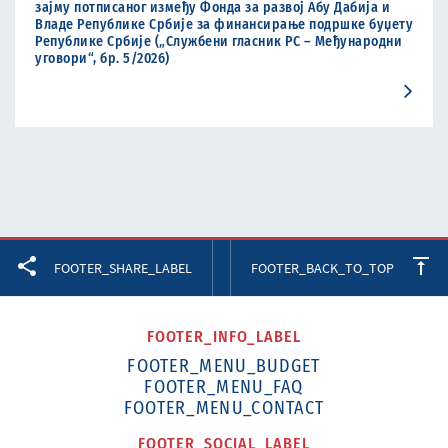
зајму потписаног између Фонда за развој Абу Дабија и
Владе Републике Србије за финансирање подршке буџету
Републике Србије („Службени гласник РС – Међународни
уговори“, бр. 5/2026)
Facebook
Twitter
LinkedIn
FOOTER_SHARE_LABEL
FOOTER_BACK_TO_TOP
FOOTER_INFO_LABEL
FOOTER_MENU_BUDGET
FOOTER_MENU_FAQ
FOOTER_MENU_CONTACT
FOOTER_SOCIAL_LABEL