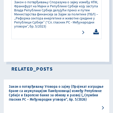
Закон о потврђивању Споразумa о зајму између KfW,
Франкфурт на Мајни и Републике Србије коју заступа
Влада Републике Србије делујући преко и путем
Министарства финансија за Зајам за политике (ПБЛ) –
„Реформа сектора енергетике и животне средине у
Републици Србији” (“Сл. гласник РС - Међународни
уговори”, бр. 5/2023)
RELATED_POSTS
Закон о потврђивању Уговора о зајму (Пројекат изградње
бране са акумулацијом Памбуковица) између Републике
Србије и Европске банке за обнову и развој („Службни
гласник РС – Међународни уговори“, бр. 5/2026)