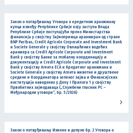
Закон о потврђивању Уговора о кредитном аранжману
купца између Републике Србије коју заступа Влада
Републике Србије поступајући преко Министарства
финансија у својству Зајмопримца аранжиран од стране
BNP Paribas, Credit Agricole Corporate and Investment Bank
и Societe Generale у својству Овлашћених водећих
аранжера са Credit Agricole Corporate and Investment
Bank у својству Банке за глобалну координацију и
документацију и Credit Agricole Corporate and Investment
Bank у својству Агента ЕСА и Кредитног аранжмана и
Societe Generale у својству Агента животне и друштвене
средине и Координатора зеленог зајма и Финансијских
институција наведених у Делу I Прилогa 1 у својству
Првобитних зајмодаваца („Службени гласник РС –
Међународни уговори“, бр. 5/2026)
Закон о потврђивању Измене и допуне бр. 2 Уговора о