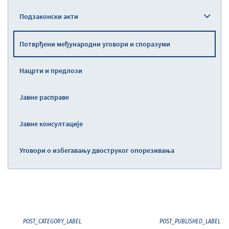
Подзаконски акти
Потврђени међународни уговори и споразуми
Нацрти и предлози
Јавне расправе
Јавне консултације
Уговори о избегавању двоструког опорезивања
POST_CATEGORY_LABEL
POST_PUBLISHED_LABEL