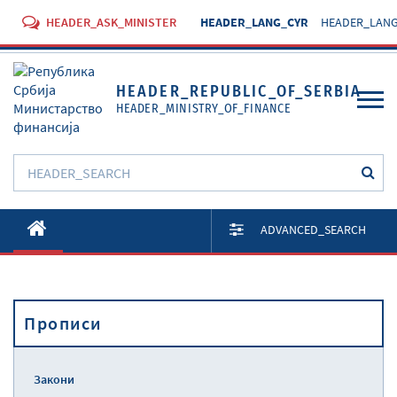
HEADER_ASK_MINISTER
HEADER_LANG_CYR
HEADER_LANG
HEADER_REPUBLIC_OF_SERBIA
HEADER_MINISTRY_OF_FINANCE
O Министарству
ADVANCED_SEARCH
Активности
Документи
Прописи
Прописи
Услуге
Закони