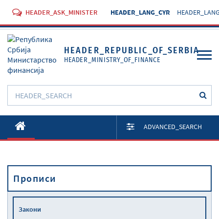
HEADER_ASK_MINISTER
HEADER_LANG_CYR
HEADER_LANG
HEADER_REPUBLIC_OF_SERBIA
HEADER_MINISTRY_OF_FINANCE
O Министарству
ADVANCED_SEARCH
Активности
Документи
Прописи
Прописи
Услуге
Закони