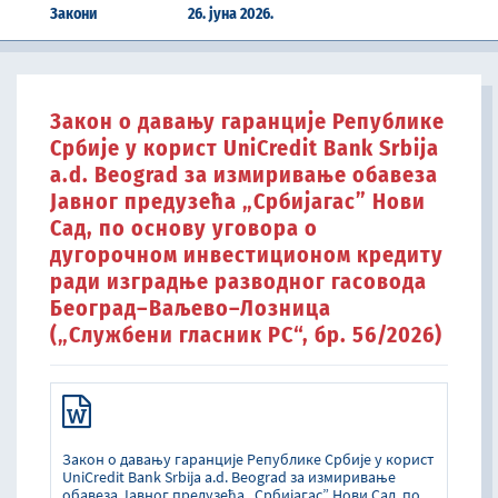
Закони
26. јуна 2026.
Закон о давању гаранције Републике
Србије у корист UniCredit Bank Srbija
a.d. Beograd за измиривање обавеза
Јавног предузећа „Србијагас” Нови
Сад, по основу уговора о
дугорочном инвестиционом кредиту
ради изградње разводног гасовода
Београд–Ваљево–Лозница
(„Службени гласник РС“, бр. 56/2026)
Закон о давању гаранције Републике Србије у корист
UniCredit Bank Srbija a.d. Beograd за измиривање
обавеза Јавног предузећа „Србијагас” Нови Сад, по