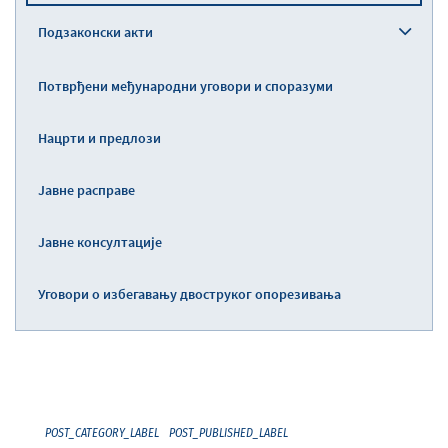
Подзаконски акти
Потврђени међународни уговори и споразуми
Нацрти и предлози
Јавне расправе
Јавне консултације
Уговори о избегавању двоструког опорезивања
POST_CATEGORY_LABEL
POST_PUBLISHED_LABEL