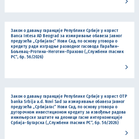
Закон о давању гаранције Републике Србије у корист
Banca Intesa AD Beograd за измиривање обавеза Јавног
предузећа „Србијагас” Нови Сад, по основу уговора о
кредиту ради изградње разводног гасовода Параћин–
Бољевац–Рготина–Неготин–Прахово („Службени гласник
РС“, бр. 56/2026)
Закон о давању гаранције Републике Србије у корист OTP
banka Srbija a.d. Novi Sad за измиривање обавеза Јавног
предузећа „Србијагас” Нови Сад, по основу уговора о
дугорочном инвестиционом кредиту за извођење радова
инжењерске заштите на деоници гасне интерконекције
Србија–Бугарска („Службени гласник РС“, бр. 56/2026)