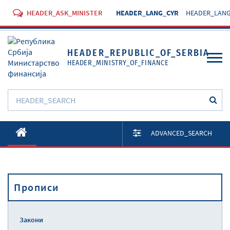
HEADER_ASK_MINISTER
HEADER_LANG_CYR
HEADER_LANG
HEADER_REPUBLIC_OF_SERBIA
HEADER_MINISTRY_OF_FINANCE
O Министарству
ADVANCED_SEARCH
Активности
Документи
Прописи
Прописи
Услуге
Закони