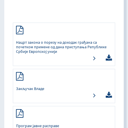
Нацрт закона о порезу на доходак грађана са
почетком примене од дана приступања Републике
Србије Европској унији
Закључак Владе
Програм јавне расправе