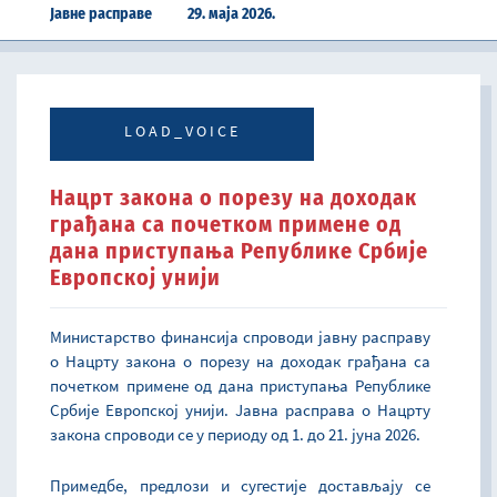
Јавне расправе
29. маја 2026.
LOAD_VOICE
Нацрт закона о порезу на доходак
грађана са почетком примене од
дана приступања Републике Србије
Европској унији
Министарство финансија спроводи јавну расправу
о Нацрту закона о порезу на доходак грађана са
почетком примене од дана приступања Републике
Србије Европској унији. Јавна расправа о Нацрту
закона спроводи се у периоду од 1. до 21. јуна 2026.
Примедбе, предлози и сугестије достављају се