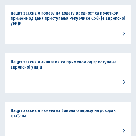
Нацрт закона о порезу на додату вредност са почетком
примене од дана приступања Републике Србије Европској
унији
Нацрт закона о акцизама са применом од приступања
Европској унији
Нацрт закона о изменама Закона о порезу на доходак
грађана