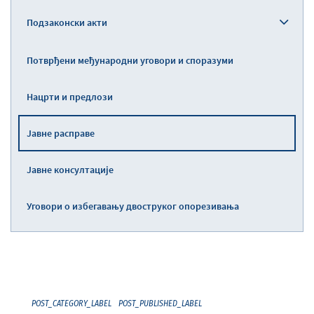
Подзаконски акти
Потврђени међународни уговори и споразуми
Нацрти и предлози
Јавне расправе
Јавне консултације
Уговори о избегавању двоструког опорезивања
POST_CATEGORY_LABEL
POST_PUBLISHED_LABEL