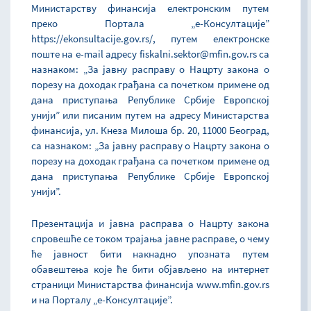
Министарству финансија електронским путем
преко Портала „е-Консултације”
https://ekonsultacije.gov.rs/, путем електронске
поште на e-mail адресу fiskalni.sektor@mfin.gov.rs са
назнаком: „За јавну расправу о Нацрту закона о
порезу на доходак грађана са почетком примене од
дана приступања Републике Србије Европској
унији” или писаним путем на адресу Министарства
финансија, ул. Кнеза Милоша бр. 20, 11000 Београд,
са назнаком: „За јавну расправу о Нацрту закона о
порезу на доходак грађана са почетком примене од
дана приступања Републике Србије Европској
унији”.
Презентација и јавна расправа о Нацрту закона
спровешће се током трајања јавне расправе, о чему
ће јавност бити накнадно упозната путем
обавештења које ће бити објављено на интернет
страници Министарства финансија www.mfin.gov.rs
и на Порталу „е-Консултације”.