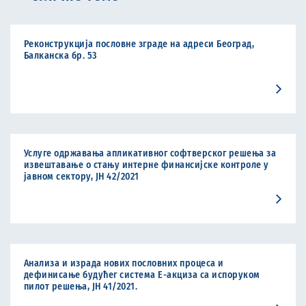
Реконструкција пословне зграде на адреси Београд,
Балканска бр. 53
Услуге одржавања апликативног софтверског решења за
извештавање о стању интерне финансијске контроле у
јавном сектору, ЈН 42/2021
Анализа и израда нових пословних процеса и
дефинисање будућег система Е-акциза са испоруком
пилот решења, ЈН 41/2021.