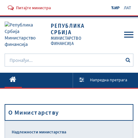
Питајте министра
ЋИР
ЛАТ
РЕПУБЛИКА
СРБИЈА
МИНИСТАРСТВО
ФИНАНСИЈА
O Министарству
Напредна претрага
Активности
Документи
O Министарству
Прописи
Услуге
Надлежности министарства