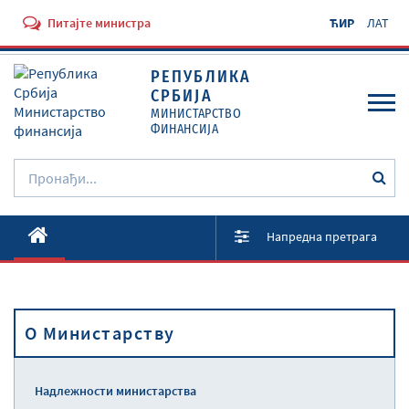
Питајте министра
ЋИР
ЛАТ
РЕПУБЛИКА
СРБИЈА
МИНИСТАРСТВО
ФИНАНСИЈА
O Министарству
Напредна претрага
Активности
Документи
O Министарству
Прописи
Услуге
Надлежности министарства