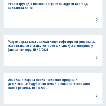
Реконструкција пословне зграде на адреси Београд,
Балканска бр. 53
Услуге одржавања апликативног софтверског решења за
извештавање о стању интерне финансијске контроле у
јавном сектору, ЈН 42/2021
Анализа и израда нових пословних процеса и
дефинисање будућег система Е-акциза са испоруком
пилот решења, ЈН 41/2021.