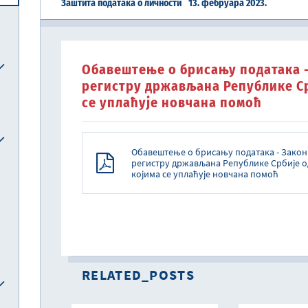
Заштита података о личности
13. фебруара 2023.
Централна јединица за хармонизацију
Обавештење о брисању података 
Реформска агенда Републике Србије
Систем електронских акциза (eАкцизе)
Међународни рачуноводствени стандарди и међународни стандарди ревизије
Национална комисија за рачуноводство
регистру држављана Републике Срб
се уплаћује новчана помоћ
Обавештење о брисању података - Зако
регистру држављана Републике Србије од
којима се уплаћује новчана помоћ
RELATED_POSTS