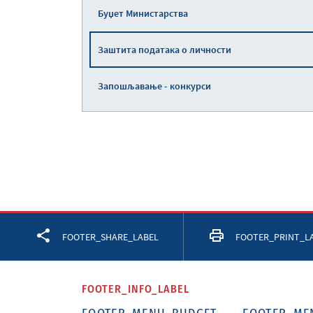
Буџет Министарства
Заштита података о личности
Запошљавање - конкурси
Facebook
Twitter
LinkedIn
FOOTER_SHARE_LABEL
FOOTER_PRINT_L
FOOTER_INFO_LABEL