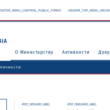
FOOTER_MENU_CONTROL_PUBLIC_FONDS
HEADER_TOP_MENU_ARCHI
BIA
O Министарству
Активности
Доку
 личности
POST_CATEGORY_LABEL
POST_PUBLISHED_LABEL
Уговори о избегавању двоструког опорезивања
Потврђени међународни уговори и споразуми