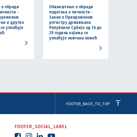
 о обради
Обавештење о обради
личности -
података о личности -
ивременом
Закон о Привременом
јки и других
регистру држављана
 се уплаћује
Републике Србије од 16 до
оћ
29 година којима се
уплаћује новчана помоћ
FOOTER_BACK_TO_TOP
FOOTER_SOCIAL_LABEL