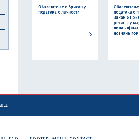
Обавештење о брисању
Обавештење
података о личности
података о 
Закон о Пр
регистру ма
лица којима
новчана пом
ABEL