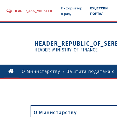
Информатор
БУЏЕТСКИ
HEADER_ASK_MINISTER
о раду
ПОРТАЛ
HEADER_REPUBLIC_OF_SER
HEADER_MINISTRY_OF_FINANCE
O Министарству
Заштита података о
O Министарству