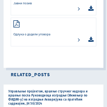
Јавни позив
Одлука о додели уговора
RELATED_POSTS
Управљање пројектом, вршење стручног надзора и
вршење посла Руководиоца изградње (Инжењер по
ФИДИК-у) на изградњи Акваријума са пратећим
садржајем, ЈН 50/2024