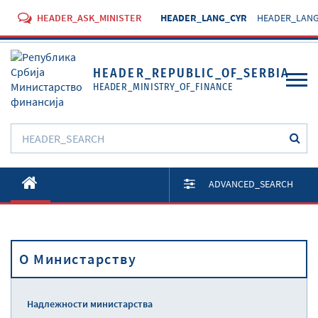
HEADER_ASK_MINISTER
HEADER_LANG_CYR
HEADER_LANG
HEADER_REPUBLIC_OF_SERBIA
HEADER_MINISTRY_OF_FINANCE
O Министарству
ADVANCED_SEARCH
Активности
Документи
O Министарству
Прописи
Услуге
Надлежности министарства