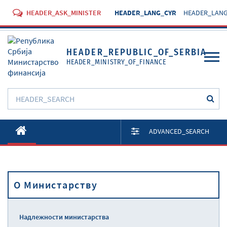
HEADER_ASK_MINISTER
HEADER_LANG_CYR
HEADER_LANG
HEADER_REPUBLIC_OF_SERBIA
HEADER_MINISTRY_OF_FINANCE
O Министарству
ADVANCED_SEARCH
Активности
Документи
O Министарству
Прописи
Услуге
Надлежности министарства