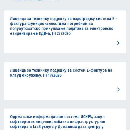
Лиценца за техничку подршку за надоградњу система Е -
фактура функционалностима потребним за
полуаутоматско прикупљање података за електронско
евидентирање ПДВ-а, ЈН 22/2026
Лиценца за техничку подршку за систем Е-фактура на
клауд окружењу, ЈН 19/2026
Одржавање информационог система ИСКРА, закуп
софтверских лиценци, набавка инфраструктурног
софтвера и IaaS услуга у Државном дата центру у