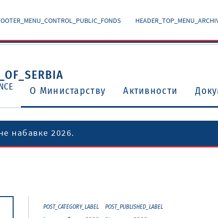
FOOTER_MENU_CONTROL_PUBLIC_FONDS
HEADER_TOP_MENU_ARCHI
_OF_SERBIA
NCE
O Министарству
Активности
Доку
не набавке 2026.
Уговори о избегавању двоструког опорезивања
Потврђени међународни уговори и споразуми
POST_CATEGORY_LABEL
POST_PUBLISHED_LABEL