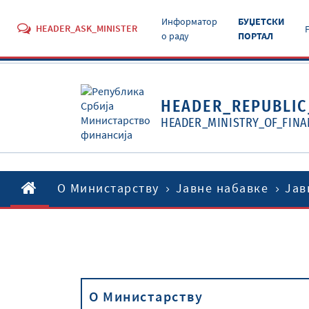
Информатор
БУЏЕТСКИ
HEADER_ASK_MINISTER
о раду
ПОРТАЛ
HEADER_REPUBLIC
HEADER_MINISTRY_OF_FINA
O Министарству
Јавне набавке
Јав
O Министарству