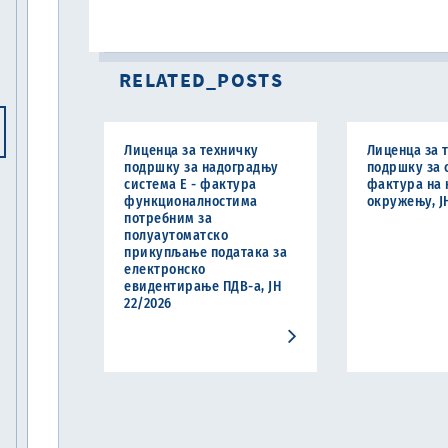
RELATED_POSTS
Лиценца за техничку
Лиценца за 
подршку за надоградњу
подршку за 
система Е - фактура
фактура на 
функционалностима
окружењу, Ј
потребним за
полуаутоматско
прикупљање података за
електронско
евидентирање ПДВ-а, ЈН
22/2026