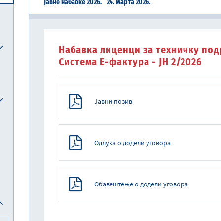
Јавне набавке 2026.
24. марта 2026.
Централна јединица за хармонизацију
Реформска агенда Републике Србије
Систем електронских акциза (eАкцизе)
Међународни рачуноводствени стандарди и међународни стандарди ревизије
Национална комисија за рачуноводство
Набавка лиценци за техничку под
Система Е-фактура - ЈН 2/2026
Јавни позив
Одлука о додели уговора
Обавештење о додели уговора