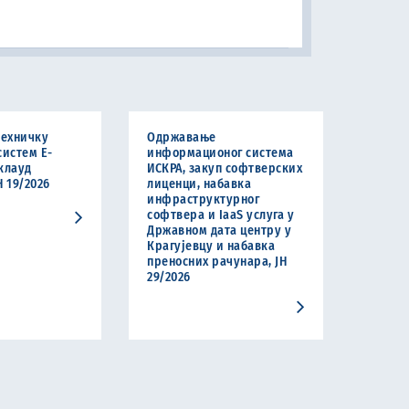
техничку
Одржавање
систем Е-
информационог система
клауд
ИСКРА, закуп софтверских
Н 19/2026
лиценци, набавка
инфраструктурног
софтвера и IaaS услуга у
Државном дата центру у
Крагујевцу и набавка
преносних рачунара, ЈН
29/2026