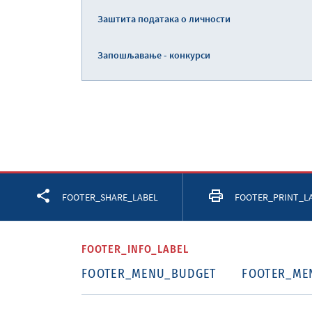
Заштита података о личности
Запошљавање - конкурси
Facebook
Twitter
LinkedIn
FOOTER_SHARE_LABEL
FOOTER_PRINT_L
FOOTER_INFO_LABEL
FOOTER_MENU_BUDGET
FOOTER_ME