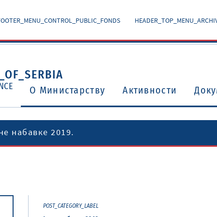
FOOTER_MENU_CONTROL_PUBLIC_FONDS
HEADER_TOP_MENU_ARCHI
_OF_SERBIA
NCE
O Министарству
Активности
Доку
не набавке 2019.
Уговори о избегавању двоструког опорезивања
Потврђени међународни уговори и споразуми
POST_CATEGORY_LABEL