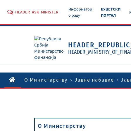
Информатор
БУЏЕТСКИ
HEADER_ASK_MINISTER
о раду
ПОРТАЛ
HEADER_REPUBLIC
HEADER_MINISTRY_OF_FINA
O Министарству
Јавне набавке
Јав
O Министарству