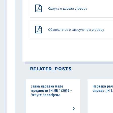
Одлука о додели уговора
Обавештење о закљученом уговору
RELATED_POSTS
Јавна набавка мале
Набавка рач
вредности ЈН МВ 1/2019 –
опреме, ЈН 1
Услуге превођења