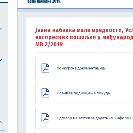
Јавне набавке 2019.
Централна јединица за хармонизацију
Реформска агенда Републике Србије
Систем електронских акциза (eАкцизе)
Међународни рачуноводствени стандарди и међународни стандарди ревизије
Национална комисија за рачуноводство
Јавна набавка мале вредности, Ус
експресних пошиљки у међународ
МВ 2/2019
Конкурсна документација
Позив за подношење понуда
Одговор на захтев за додатним информа