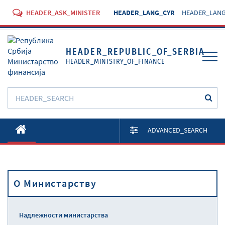
HEADER_ASK_MINISTER
HEADER_LANG_CYR
HEADER_LANG
HEADER_REPUBLIC_OF_SERBIA
HEADER_MINISTRY_OF_FINANCE
O Министарству
ADVANCED_SEARCH
Активности
Документи
O Министарству
Прописи
Услуге
Надлежности министарства