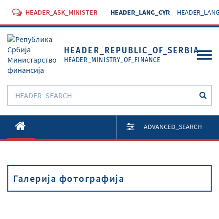
HEADER_ASK_MINISTER
HEADER_LANG_CYR
HEADER_LANG
HEADER_REPUBLIC_OF_SERBIA
HEADER_MINISTRY_OF_FINANCE
O Министарству
ADVANCED_SEARCH
Активности
Документи
Галерија фотографија
Прописи
Услуге