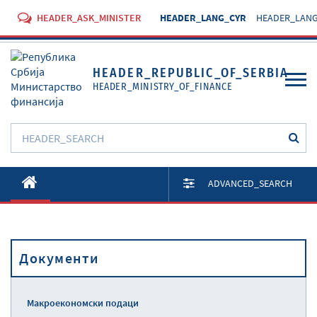
HEADER_ASK_MINISTER
HEADER_LANG_CYR
HEADER_LANG
HEADER_REPUBLIC_OF_SERBIA
HEADER_MINISTRY_OF_FINANCE
O Министарству
ADVANCED_SEARCH
Активности
Документи
Документи
Прописи
Услуге
Макроекономски подаци