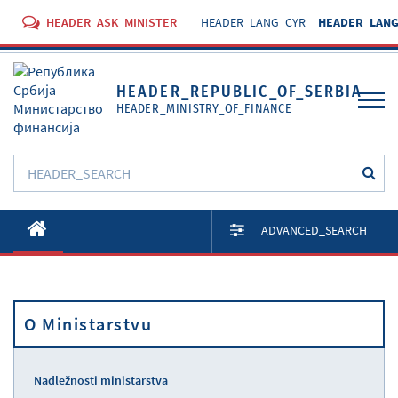
HEADER_ASK_MINISTER
HEADER_LANG_CYR
HEADER_LANG
HEADER_REPUBLIC_OF_SERBIA
HEADER_MINISTRY_OF_FINANCE
O Ministarstvu
ADVANCED_SEARCH
Aktivnosti
Dokumenti
O Ministarstvu
Propisi
Usluge
Nadležnosti ministarstva