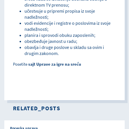
direktnom TV prenosu;
učestvuje u pripremi propisa iz svoje
nadležnosti;
vodi evidencije i registre o poslovima iz svoje
nadležnosti;
planira i sprovodi obuku zaposlenih;
obezbeđuje javnost u radu;
obavlja i druge poslove u skladu sa ovim i
drugim zakonom.
Posetite
sajt Uprave za igre na sreću
RELATED_POSTS
Poreska uprava