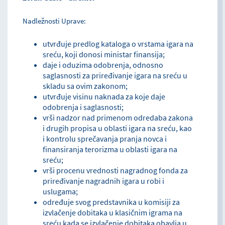
Nadležnosti Uprave:
utvrđuje predlog kataloga o vrstama igara na
sreću, koji donosi ministar finansija;
daje i oduzima odobrenja, odnosno
saglasnosti za priređivanje igara na sreću u
skladu sa ovim zakonom;
utvrđuje visinu naknada za koje daje
odobrenja i saglasnosti;
vrši nadzor nad primenom odredaba zakona
i drugih propisa u oblasti igara na sreću, kao
i kontrolu sprečavanja pranja novca i
finansiranja terorizma u oblasti igara na
sreću;
vrši procenu vrednosti nagradnog fonda za
priređivanje nagradnih igara u robi i
uslugama;
određuje svog predstavnika u komisiji za
izvlačenje dobitaka u klasičnim igrama na
sreću kada se izvlačenje dobitaka obavlja u