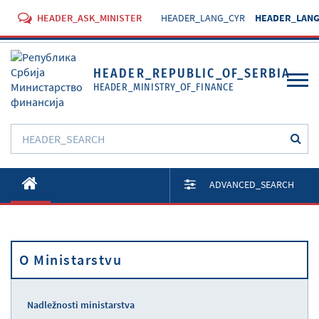
HEADER_ASK_MINISTER
HEADER_LANG_CYR
HEADER_LANG
HEADER_REPUBLIC_OF_SERBIA
HEADER_MINISTRY_OF_FINANCE
O Ministarstvu
ADVANCED_SEARCH
Aktivnosti
Dokumenti
O Ministarstvu
Propisi
Usluge
Nadležnosti ministarstva