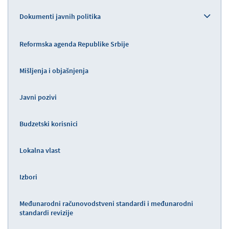
Dokumenti javnih politika
Reformska agenda Republike Srbije
Mišljenja i objašnjenja
Javni pozivi
Budzetski korisnici
Lokalna vlast
Izbori
Međunarodni računovodstveni standardi i međunarodni
standardi revizije