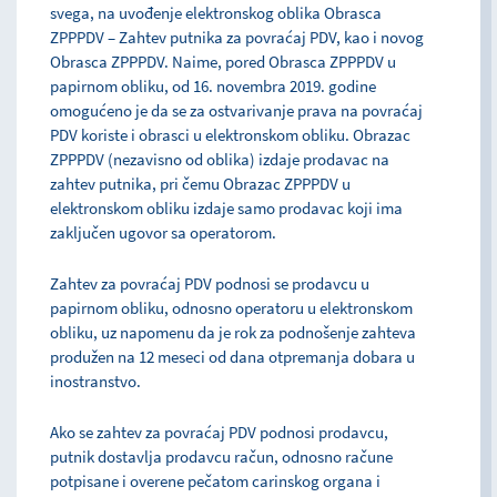
svega, na uvođenje elektronskog oblika Obrasca
ZPPPDV – Zahtev putnika za povraćaj PDV, kao i novog
Obrasca ZPPPDV. Naime, pored Obrasca ZPPPDV u
papirnom obliku, od 16. novembra 2019. godine
omogućeno je da se za ostvarivanje prava na povraćaj
PDV koriste i obrasci u elektronskom obliku. Obrazac
ZPPPDV (nezavisno od oblika) izdaje prodavac na
zahtev putnika, pri čemu Obrazac ZPPPDV u
elektronskom obliku izdaje samo prodavac koji ima
zaključen ugovor sa operatorom.
Zahtev za povraćaj PDV podnosi se prodavcu u
papirnom obliku, odnosno operatoru u elektronskom
obliku, uz napomenu da je rok za podnošenje zahteva
produžen na 12 meseci od dana otpremanja dobara u
inostranstvo.
Ako se zahtev za povraćaj PDV podnosi prodavcu,
putnik dostavlja prodavcu račun, odnosno račune
potpisane i overene pečatom carinskog organa i