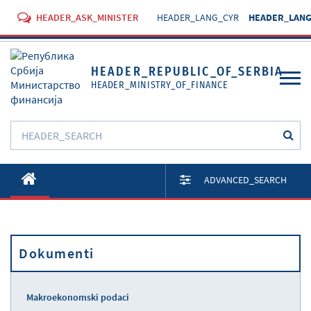
HEADER_ASK_MINISTER
HEADER_LANG_CYR
HEADER_LANG
HEADER_REPUBLIC_OF_SERBIA
HEADER_MINISTRY_OF_FINANCE
O Ministarstvu
ADVANCED_SEARCH
Aktivnosti
Dokumenti
Dokumenti
Propisi
Usluge
Makroekonomski podaci