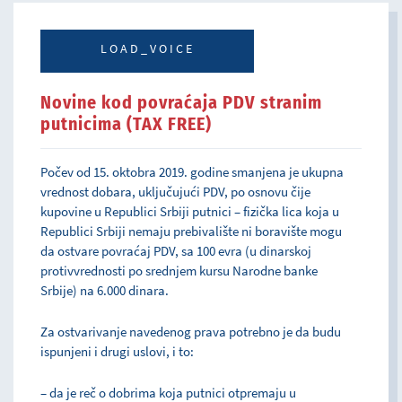
LOAD_VOICE
Novine kod povraćaja PDV stranim
putnicima (TAX FREE)
Počev od 15. oktobra 2019. godine smanjena je ukupna
vrednost dobara, uključujući PDV, po osnovu čije
kupovine u Republici Srbiji putnici – fizička lica koja u
Republici Srbiji nemaju prebivalište ni boravište mogu
da ostvare povraćaj PDV, sa 100 evra (u dinarskoj
protivvrednosti po srednjem kursu Narodne banke
Srbije) na 6.000 dinara.
Za ostvarivanje navedenog prava potrebno je da budu
ispunjeni i drugi uslovi, i to:
– da je reč o dobrima koja putnici otpremaju u