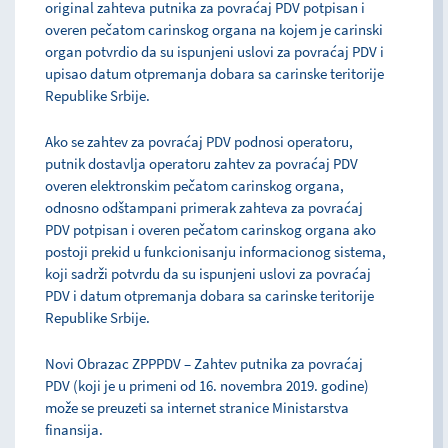
original zahteva putnika za povraćaj PDV potpisan i
overen pečatom carinskog organa na kojem je carinski
organ potvrdio da su ispunjeni uslovi za povraćaj PDV i
upisao datum otpremanja dobara sa carinske teritorije
Republike Srbije.
Ako se zahtev za povraćaj PDV podnosi operatoru,
putnik dostavlja operatoru zahtev za povraćaj PDV
overen elektronskim pečatom carinskog organa,
odnosno odštampani primerak zahteva za povraćaj
PDV potpisan i overen pečatom carinskog organa ako
postoji prekid u funkcionisanju informacionog sistema,
koji sadrži potvrdu da su ispunjeni uslovi za povraćaj
PDV i datum otpremanja dobara sa carinske teritorije
Republike Srbije.
Novi Obrazac ZPPPDV – Zahtev putnika za povraćaj
PDV (koji je u primeni od 16. novembra 2019. godine)
može se preuzeti sa internet stranice Ministarstva
finansija.