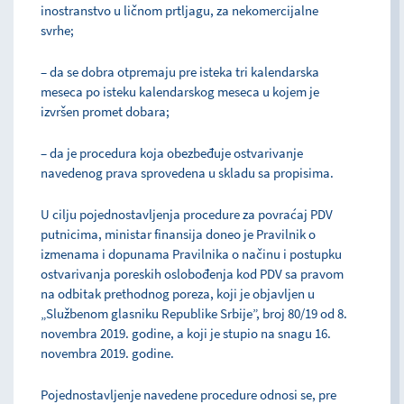
inostranstvo u ličnom prtljagu, za nekomercijalne
svrhe;
– da se dobra otpremaju pre isteka tri kalendarska
meseca po isteku kalendarskog meseca u kojem je
izvršen promet dobara;
– da je procedura koja obezbeđuje ostvarivanje
navedenog prava sprovedena u skladu sa propisima.
U cilju pojednostavljenja procedure za povraćaj PDV
putnicima, ministar finansija doneo je Pravilnik o
izmenama i dopunama Pravilnika o načinu i postupku
ostvarivanja poreskih oslobođenja kod PDV sa pravom
na odbitak prethodnog poreza, koji je objavljen u
„Službenom glasniku Republike Srbije”, broj 80/19 od 8.
novembra 2019. godine, a koji je stupio na snagu 16.
novembra 2019. godine.
Pojednostavljenje navedene procedure odnosi se, pre