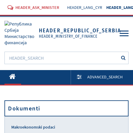
HEADER_ASK_MINISTER
HEADER_LANG_CYR
HEADER_LANG
HEADER_REPUBLIC_OF_SERBIA
HEADER_MINISTRY_OF_FINANCE
O Ministarstvu
ADVANCED_SEARCH
Aktivnosti
Dokumenti
Dokumenti
Propisi
Usluge
Makroekonomski podaci