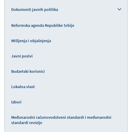
Dokumenti javnih politika
Reformska agenda Republike Srbije
Mišljenja i objašnjenja
Javni pozivi
Budzetski korisnici
Lokalna vlast
Izbori
Međunarodni računovodstveni standardi i međunarodni
standardi revizije