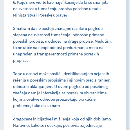
6. Koje mere vidite kao najefikasnije da bi se smanjila
neizvesnost u tumačenju propisa posebno u radu
Ministarstva i Poreske uprave?
Smatram da ne postoji značajne razlike u pogledu
stepena neizvesnosti tumačenja, odnosno primene
poreskih propisa, u odnosu na druge propise. Međutim,
to ne utiče na neophodnost preduzimanja mera na
unapređenju transparentnosti primene poreskih
propisa.
To se u osnovi može postići identifikovanjem nejasnih
rešenja u poreskim propisima i njihovim preciziranjem,
odnosno uklanjanjem. U ovom pogledu od posebnog
značaja nam je interakcija sa poreskim obveznicima
kojima ovakve odredbe prouzrokuju praktične
probleme, tako da su nam
dragocene inicijative i mišljenja koja od njih dobijamo.
Naravno, kako se i očekuje, poslovna zajednica je