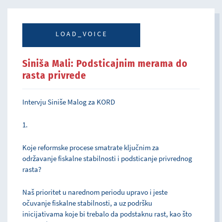
LOAD_VOICE
Siniša Mali: Podsticajnim merama do
rasta privrede
Intervju Siniše Malog za KORD
1.
Koje reformske procese smatrate ključnim za
održavanje fiskalne stabilnosti i podsticanje privrednog
rasta?
Naš prioritet u narednom periodu upravo i jeste
očuvanje fiskalne stabilnosti, a uz podršku
inicijativama koje bi trebalo da podstaknu rast, kao što