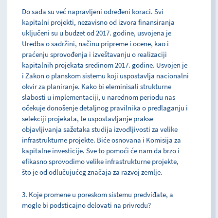
Do sada su već napravljeni određeni koraci. Svi
kapitalni projekti, nezavisno od izvora finansiranja
uključeni su u budzet od 2017. godine, usvojena je
Uredba o sadržini, načinu pripreme i ocene, kao i
praćenju sprovođenja i izveštavanju o realizaciji
kapitalnih projekata sredinom 2017. godine. Usvojen je
i Zakon o planskom sistemu koji uspostavlja nacionalni
okvir za planiranje. Kako bi eleminisali strukturne
slabosti u implementaciji, u narednom periodu nas
očekuje donošenje detaljnog pravilnika o predlaganju i
selekciji projekata, te uspostavljanje prakse
objavljivanja sažetaka studija izvodljivosti za velike
infrastrukturne projekte. Biće osnovana i Komisija za
kapitalne investicije. Sve to pomoći će nam da brzo i
efikasno sprovodimo velike infrastrukturne projekte,
što je od odlučujućeg značaja za razvoj zemlje.
3. Koje promene u poreskom sistemu predviđate, a
mogle bi podsticajno delovati na privredu?