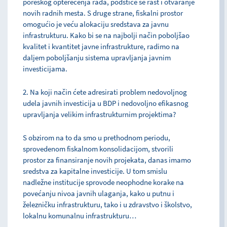
poreskog opterećenja rada, podstiče se rast i otvaranje
novih radnih mesta. S druge strane, fiskalni prostor
omogućio je veću alokaciju sredstava za javnu
infrastrukturu. Kako bi se na najbolji način poboljšao
kvalitet i kvantitet javne infrastrukture, radimo na
daljem poboljšanju sistema upravljanja javnim
investicijama.
2. Na koji način ćete adresirati problem nedovoljnog
udela javnih investicija u BDP i nedovoljno efikasnog
upravljanja velikim infrastrukturnim projektima?
S obzirom na to da smo u prethodnom periodu,
sprovedenom fiskalnom konsolidacijom, stvorili
prostor za finansiranje novih projekata, danas imamo
sredstva za kapitalne investicije. U tom smislu
nadležne institucije sprovode neophodne korake na
povećanju nivoa javnih ulaganja, kako u putnu i
železničku infrastrukturu, tako i u zdravstvo i školstvo,
lokalnu komunalnu infrastrukturu…