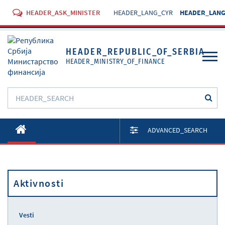
HEADER_ASK_MINISTER
HEADER_LANG_CYR
HEADER_LANG
HEADER_REPUBLIC_OF_SERBIA
HEADER_MINISTRY_OF_FINANCE
O Ministarstvu
ADVANCED_SEARCH
Aktivnosti
Dokumenti
Aktivnosti
Propisi
Usluge
Vesti