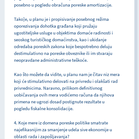
posebno u pogledu obračuna poreske amortizacije.
Tako]e, u planu je i propisivanje posebnog režima
oporezivanja dohotka građana koji pružaju
ugostiteljske usluge u objektima domaće radinosti i
seoskog turističkog domaćinstva, kao i ukidanje
odredaba poreskih zakona koje bespotrebno deluju
destimulativno na poreske obveznike ili im stvaraju
neopravdane administrativne teškoće.
Kao što možete da vidite, u planu nam je čitav niz mera
koji će stimulativno delovati na privredu i olakšati rad
privrednicima. Naravno, prilikom definitivnog
uobičavanja ovih mera vodićemo računa da njihova
primena ne ugrozi dosad postignute rezultate u
pogledu fiskalne konsolidacije.
4. Koje mere iz domena poreske politike smatrate
najefikasnijim za smanjenje udela sive ekonomije u
oblasti rada i zapošljavanja?