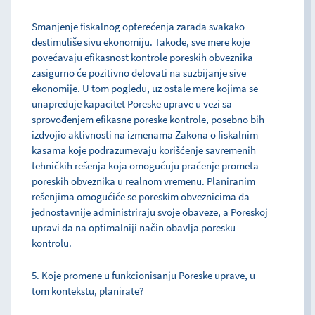
Smanjenje fiskalnog opterećenja zarada svakako
destimuliše sivu ekonomiju. Takođe, sve mere koje
povećavaju efikasnost kontrole poreskih obveznika
zasigurno će pozitivno delovati na suzbijanje sive
ekonomije. U tom pogledu, uz ostale mere kojima se
unapređuje kapacitet Poreske uprave u vezi sa
sprovođenjem efikasne poreske kontrole, posebno bih
izdvojio aktivnosti na izmenama Zakona o fiskalnim
kasama koje podrazumevaju korišćenje savremenih
tehničkih rešenja koja omogućuju praćenje prometa
poreskih obveznika u realnom vremenu. Planiranim
rešenjima omogućiće se poreskim obveznicima da
jednostavnije administriraju svoje obaveze, a Poreskoj
upravi da na optimalniji način obavlja poresku
kontrolu.
5. Koje promene u funkcionisanju Poreske uprave, u
tom kontekstu, planirate?