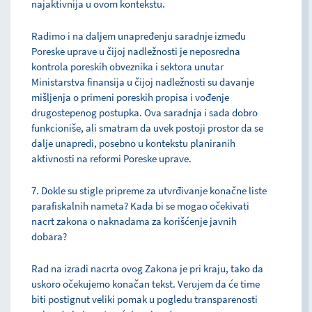
najaktivnija u ovom kontekstu.
Radimo i na daljem unapređenju saradnje između
Poreske uprave u čijoj nadležnosti je neposredna
kontrola poreskih obveznika i sektora unutar
Ministarstva finansija u čijoj nadležnosti su davanje
mišljenja o primeni poreskih propisa i vođenje
drugostepenog postupka. Ova saradnja i sada dobro
funkcioniše, ali smatram da uvek postoji prostor da se
dalje unapredi, posebno u kontekstu planiranih
aktivnosti na reformi Poreske uprave.
7. Dokle su stigle pripreme za utvrđivanje konačne liste
parafiskalnih nameta? Kada bi se mogao očekivati
nacrt zakona o naknadama za korišćenje javnih
dobara?
Rad na izradi nacrta ovog Zakona je pri kraju, tako da
uskoro očekujemo konačan tekst. Verujem da će time
biti postignut veliki pomak u pogledu transparenosti