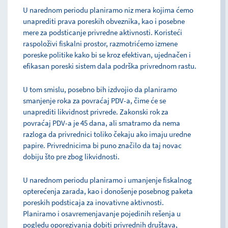
U narednom periodu planiramo niz mera kojima ćemo
unaprediti prava poreskih obveznika, kao i posebne
mere za podsticanje privredne aktivnosti. Koristeći
raspoloživi fiskalni prostor, razmotrićemo izmene
poreske politike kako bi se kroz efektivan, ujednačen i
efikasan poreski sistem dala podrška privrednom rastu.
U tom smislu, posebno bih izdvojio da planiramo
smanjenje roka za povraćaj PDV-a, čime će se
unaprediti likvidnost privrede. Zakonski rok za
povraćaj PDV-a je 45 dana, ali smatramo da nema
razloga da privrednici toliko čekaju ako imaju uredne
papire. Privrednicima bi puno značilo da taj novac
dobiju što pre zbog likvidnosti.
U narednom periodu planiramo i umanjenje fiskalnog
opterećenja zarada, kao i donošenje posebnog paketa
poreskih podsticaja za inovativne aktivnosti.
Planiramo i osavremenjavanje pojedinih rešenja u
pogledu oporezivanja dobiti privrednih društava,