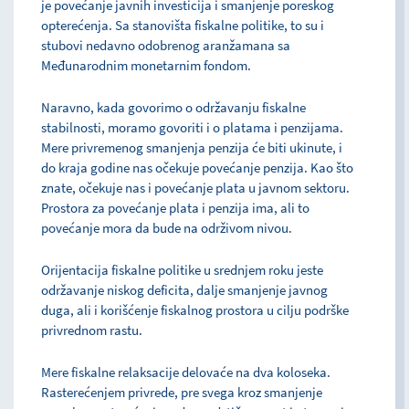
je povećanje javnih investicija i smanjenje poreskog
opterećenja. Sa stanovišta fiskalne politike, to su i
stubovi nedavno odobrenog aranžamana sa
Međunarodnim monetarnim fondom.
Naravno, kada govorimo o održavanju fiskalne
stabilnosti, moramo govoriti i o platama i penzijama.
Mere privremenog smanjenja penzija će biti ukinute, i
do kraja godine nas očekuje povećanje penzija. Kao što
znate, očekuje nas i povećanje plata u javnom sektoru.
Prostora za povećanje plata i penzija ima, ali to
povećanje mora da bude na održivom nivou.
Orijentacija fiskalne politike u srednjem roku jeste
održavanje niskog deficita, dalje smanjenje javnog
duga, ali i korišćenje fiskalnog prostora u cilju podrške
privrednom rastu.
Mere fiskalne relaksacije delovaće na dva koloseka.
Rasterećenjem privrede, pre svega kroz smanjenje