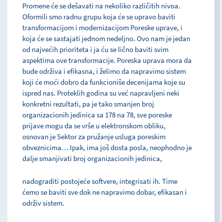
Promene će se dešavati na nekoliko različitih nivoa.
Oformili smo radnu grupu koja će se upravo baviti
transformacijom i modernizacijom Poreske uprave, i
koja će se sastajati jednom nedeljno. Ovo nam je jedan
od najvećih prioriteta i ja ću se lično baviti svim
aspektima ove transformacije. Poreska uprava mora da
bude održiva i efikasna, i želimo da napravimo sistem
koji će moći dobro da funkcioniše decenijama koje su
ispred nas. Proteklih godina su već napravljeni neki
konkretni rezultati, pa je tako smanjen broj
organizacionih jedinica sa 178 na 78, sve poreske
prijave mogu da se vrše u elektronskom obliku,
osnovan je Sektor za pružanje usluga poreskim
obveznicima… Ipak, ima još dosta posla, neophodno je
dalje smanjivati broj organizacionih jedinica,
nadograditi postojeće softvere, integrisati ih. Time
ćemo se baviti sve dok ne napravimo dobar, efikasan i
održiv sistem.