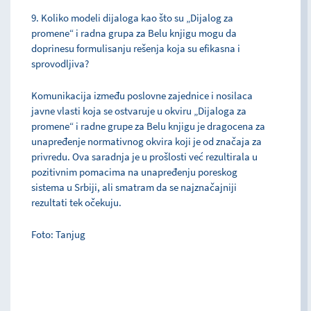
9. Koliko modeli dijaloga kao što su „Dijalog za
promene“ i radna grupa za Belu knjigu mogu da
doprinesu formulisanju rešenja koja su efikasna i
sprovodljiva?
Komunikacija između poslovne zajednice i nosilaca
javne vlasti koja se ostvaruje u okviru „Dijaloga za
promene“ i radne grupe za Belu knjigu je dragocena za
unapređenje normativnog okvira koji je od značaja za
privredu. Ova saradnja je u prošlosti već rezultirala u
pozitivnim pomacima na unapređenju poreskog
sistema u Srbiji, ali smatram da se najznačajniji
rezultati tek očekuju.
Foto: Tanjug