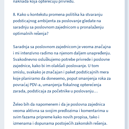
naknada koja opterećuju privredu.
8. Kako u kontekstu promena politika ka stvaranju
podsticajnog ambijenta za poslovanje gledate na
saradnju sa poslovnom zajednicom u pronalaženju
optimalnih rešenja?
Saradnja sa poslovnom zajednicom je veoma značajna
i mi intenzivno radimo na njenom daljem unapređenju.
Svakodnevno osluškujemo potrebe privrede i poslovne
zajednice, kako bi im olakšali poslovanje. U tom
smislu, svakako je značajan i paket podsticajnih mera
koje planiramo da donesemo, poput smanjenja roka za
povraćaj PDV-a, umanjenja fiskalnog opterećenja
zarada, podsticaja za početnike u poslovanju…
Želeo bih da napomenem i da je poslovna zajednica
veoma aktivna sa svojim predlozima i komentarima u
svim fazama pripreme kako novih propisa, tako i
izmenama i dopunama postojećih zakonskih rešenja.