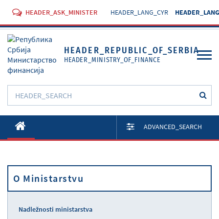
HEADER_ASK_MINISTER
HEADER_LANG_CYR
HEADER_LANG
HEADER_REPUBLIC_OF_SERBIA
HEADER_MINISTRY_OF_FINANCE
O Ministarstvu
ADVANCED_SEARCH
Aktivnosti
Dokumenti
O Ministarstvu
Propisi
Usluge
Nadležnosti ministarstva