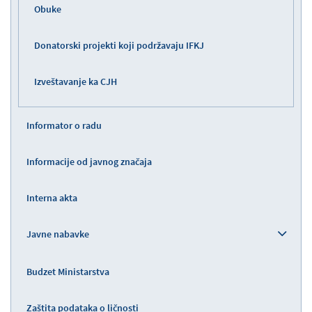
Obuke
Donatorski projekti koji podržavaju IFKJ
Izveštavanje ka CJH
Informator o radu
Informacije od javnog značaja
Interna akta
Javne nabavke
Budzet Ministarstva
Zaštita podataka o ličnosti