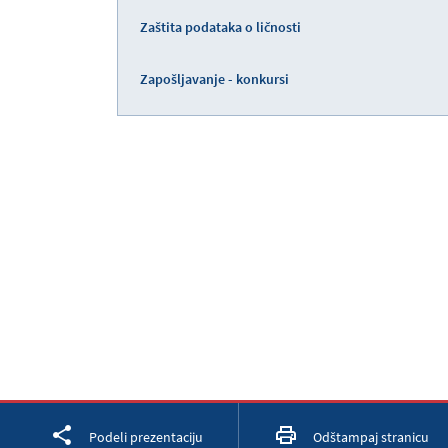
Zaštita podataka o ličnosti
Zapošljavanje - konkursi
Facebook
Twitter
LinkedIn
Podeli prezentaciju
Odštampaj stranicu