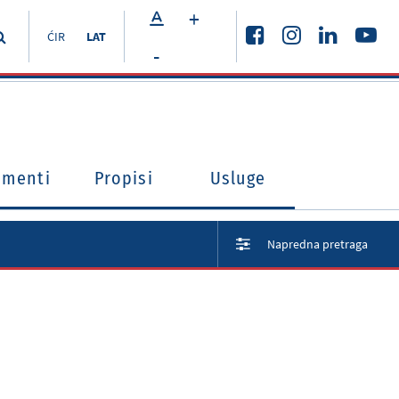
+
ĆIR
LAT
-
umenti
Propisi
Usluge
Napredna pretraga