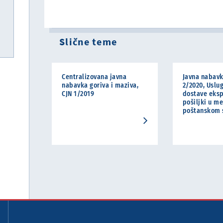
Slične teme
Centralizovana javna
Javna nabavk
nabavka goriva i maziva,
2/2020, Uslu
CJN 1/2019
dostave eks
pošiljki u 
poštanskom 