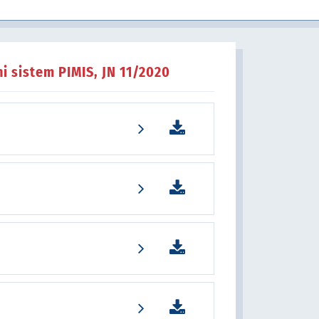
i sistem PIMIS, JN 11/2020
u javnom sektoru