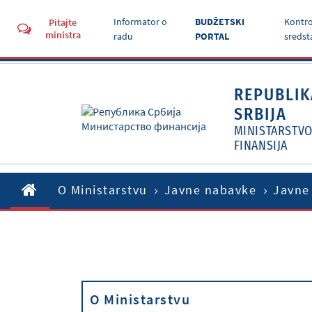
Informator o
BUDŽETSKI
Kontro
Pitajte
ministra
radu
PORTAL
sredst
REPUBLIK
SRBIJA
MINISTARSTV
FINANSIJA
O Ministarstvu
Javne nabavke
Javne
O Ministarstvu