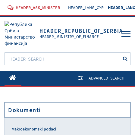
HEADER_ASK_MINISTER
HEADER_LANG_CYR
HEADER_LANG
HEADER_REPUBLIC_OF_SERBIA
HEADER_MINISTRY_OF_FINANCE
O Ministarstvu
ADVANCED_SEARCH
Aktivnosti
Dokumenti
Dokumenti
Propisi
Usluge
Makroekonomski podaci