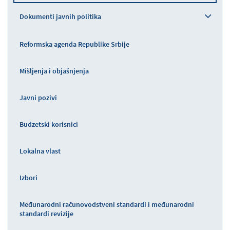
Dokumenti javnih politika
Reformska agenda Republike Srbije
Mišljenja i objašnjenja
Javni pozivi
Budzetski korisnici
Lokalna vlast
Izbori
Međunarodni računovodstveni standardi i međunarodni
standardi revizije