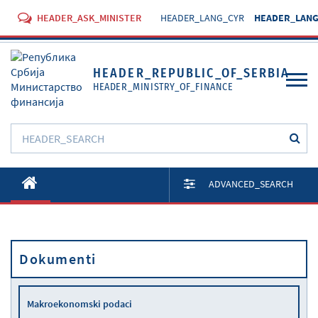
HEADER_ASK_MINISTER
HEADER_LANG_CYR
HEADER_LANG
HEADER_REPUBLIC_OF_SERBIA
HEADER_MINISTRY_OF_FINANCE
O Ministarstvu
ADVANCED_SEARCH
Aktivnosti
Dokumenti
Dokumenti
Propisi
Usluge
Makroekonomski podaci