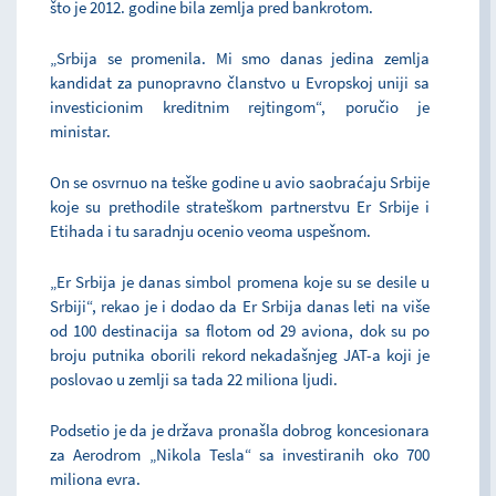
što je 2012. godine bila zemlja pred bankrotom.
„Srbija se promenila. Mi smo danas jedina zemlja
kandidat za punopravno članstvo u Evropskoj uniji sa
investicionim kreditnim rejtingom“, poručio je
ministar.
On se osvrnuo na teške godine u avio saobraćaju Srbije
koje su prethodile strateškom partnerstvu Er Srbije i
Etihada i tu saradnju ocenio veoma uspešnom.
„Er Srbija je danas simbol promena koje su se desile u
Srbiji“, rekao je i dodao da Er Srbija danas leti na više
od 100 destinacija sa flotom od 29 aviona, dok su po
broju putnika oborili rekord nekadašnjeg JAT-a koji je
poslovao u zemlji sa tada 22 miliona ljudi.
Podsetio je da je država pronašla dobrog koncesionara
za Aerodrom „Nikola Tesla“ sa investiranih oko 700
miliona evra.