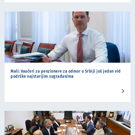
Mali: Vaučeri za penzionere za odmor u Srbiji još jedan vid
podrške najstarijim sugrađanima