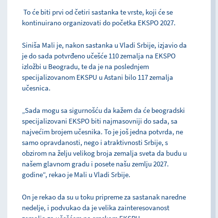
To će biti prvi od četiri sastanka te vrste, koji će se
kontinuirano organizovati do početka EKSPO 2027.
Siniša Mali je, nakon sastanka u Vladi Srbije, izjavio da
je do sada potvrđeno učešće 110 zemalja na EKSPO
izložbi u Beogradu, te da je na poslednjem
specijalizovanom EKSPU u Astani bilo 117 zemalja
učesnica.
„Sada mogu sa sigurnošću da kažem da će beogradski
specijalizovani EKSPO biti najmasovniji do sada, sa
najvećim brojem učesnika. To je još jedna potvrda, ne
samo opravdanosti, nego i atraktivnosti Srbije, s
obzirom na želju velikog broja zemalja sveta da budu u
našem glavnom gradu i posete našu zemlju 2027.
godine“, rekao je Mali u Vladi Srbije.
On je rekao da su u toku pripreme za sastanak naredne
nedelje, i podvukao da je velika zainteresovanost