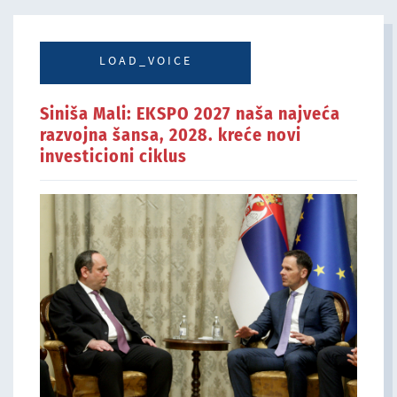
LOAD_VOICE
Siniša Mali: EKSPO 2027 naša najveća
razvojna šansa, 2028. kreće novi
investicioni ciklus