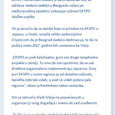
održava sledeće nedelje u Beogradu važan jer
međunarodnoj zajednici pokazuje važnost EKSPO
izložbe uopšte.
On je poručio da su zemlje koje su prisutne na EKSPU u
Japanu, u Osaki, izrazile veliko zadovoljstvo
činjenicom da je Beograd sledeća destinacija, te da će
pažnja sveta 2027. godine biti usmerena ka Srbiji.
„EKSPO je uvek katalizator, gura sve druge neophodne
projekte u zemlji. Tu smo da sve ispratimo, da se sve
direktive organizatora implementiraju ispravno. Ovaj
prvi EKSPO u ovom regionu je od izuzetne važnosti,
benefite ćete tek videti, a svet će videti potencijale
regiona“, rekao je Kerkentzes nakon sastanka.
Om se zahvalio Vladi Srbije na posvećenosti u
organizaciji ovog događaja i svemu do sad urađenom.
„To što će na sastanku sledeće nedelje biti prisutno više