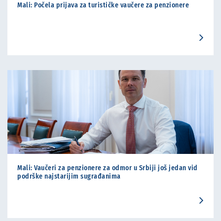
Mali: Počela prijava za turističke vaučere za penzionere
Mali: Vaučeri za penzionere za odmor u Srbiji još jedan vid
podrške najstarijim sugrađanima