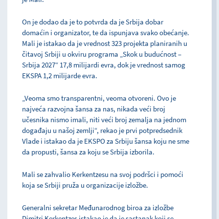
On je dodao da je to potvrda da je Srbija dobar
domaćin i organizator, te da ispunjava svako obećanje.
Mali je istakao da je vrednost 323 projekta planiranih u
čitavoj Srbiji u okviru programa „Skok u budućnost –
Srbija 2027“ 17,8 milijardi evra, dok je vrednost samog
EKSPA 1,2 milijarde evra.
„Veoma smo transparentni, veoma otvoreni. Ovo je
najveća razvojna šansa za nas, nikada veći broj
učesnika nismo imali, niti veći broj zemalja na jednom
događaju u našoj zemlji“, rekao je prvi potpredsednik
Vlade i istakao da je EKSPO za Srbiju šansa koju ne sme
da propusti, šansa za koju se Srbija izborila.
Mali se zahvalio Kerkentzesu na svoj podršci i pomoći
koja se Srbiji pruža u organizacije izložbe.
Generalni sekretar Međunarodnog biroa za izložbe
Dimitri Kerkentzes istakao je da je sastanak koji se