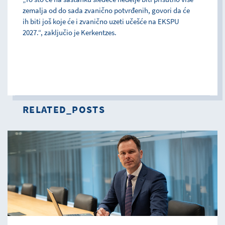
zemalja od do sada zvanično potvrđenih, govori da će
ih biti još koje će i zvanično uzeti učešće na EKSPU
2027.“, zaključio je Kerkentzes.
RELATED_POSTS