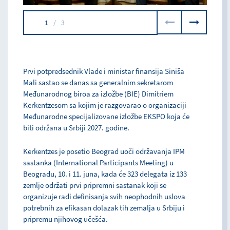
1
/
3
Prvi potpredsednik Vlade i ministar finansija Siniša
Mali sastao se danas sa generalnim sekretarom
Međunarodnog biroa za izložbe (BIE) Dimitriem
Kerkentzesom sa kojim je razgovarao o organizaciji
Međunarodne specijalizovane izložbe EKSPO koja će
biti održana u Srbiji 2027. godine.
Kerkentzes je posetio Beograd uoči održavanja IPM
sastanka (International Participants Meeting) u
Beogradu, 10. i 11. juna, kada će 323 delegata iz 133
zemlje održati prvi pripremni sastanak koji se
organizuje radi definisanja svih neophodnih uslova
potrebnih za efikasan dolazak tih zemalja u Srbiju i
pripremu njihovog učešća.