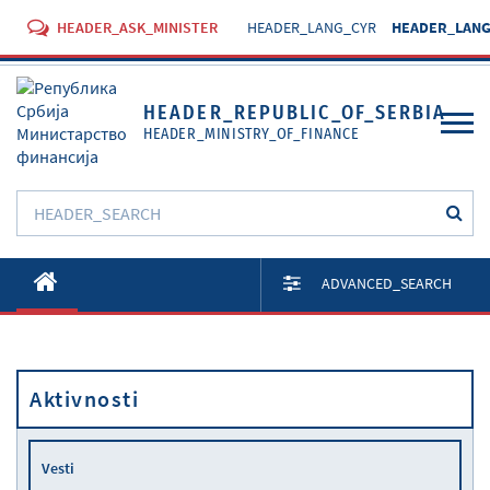
HEADER_ASK_MINISTER
HEADER_LANG_CYR
HEADER_LANG
HEADER_REPUBLIC_OF_SERBIA
HEADER_MINISTRY_OF_FINANCE
O Ministarstvu
ADVANCED_SEARCH
Aktivnosti
Dokumenti
Aktivnosti
Propisi
Usluge
Vesti