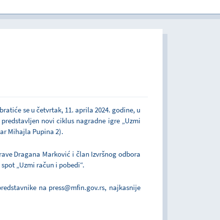
u javnom sektoru
ratiće se u četvrtak, 11. aprila 2024. godine, u
i predstavljen novi ciklus nagradne igre „Uzmi
var Mihajla Pupina 2).
uprave Dragana Marković i član Izvršnog odbora
 spot „Uzmi račun i pobedi“.
redstavnike na press@mfin.gov.rs, najkasnije