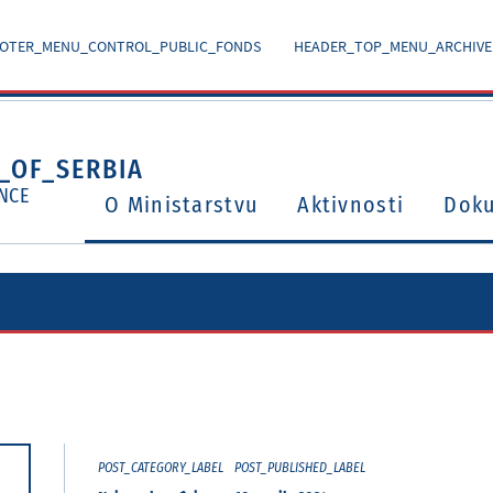
OTER_MENU_CONTROL_PUBLIC_FONDS
HEADER_TOP_MENU_ARCHIVE
_OF_SERBIA
NCE
O Ministarstvu
Aktivnosti
Dok
Ugovori o izbegavanju dvostrukog oporezivanja
Potvrđeni međunarodni ugovori i sporazumi
POST_CATEGORY_LABEL
POST_PUBLISHED_LABEL