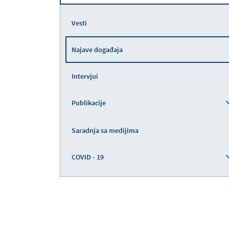
Vesti
Najave događaja
Intervjui
Publikacije
Saradnja sa medijima
COVID - 19