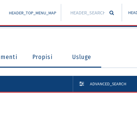
HEA
HEADER_TOP_MENU_MAP
umenti
Propisi
Usluge
ADVANCED_SEARCH