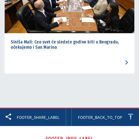
Siniša Mali: Ceo svet će sledeće godine biti u Beogradu,
očekujemo i San Marino
Facebook
Twitter
LinkedIn
FOOTER_SHARE_LABEL
FOOTER_BACK_TO_TOP
FOOTER_INFO_LABEL