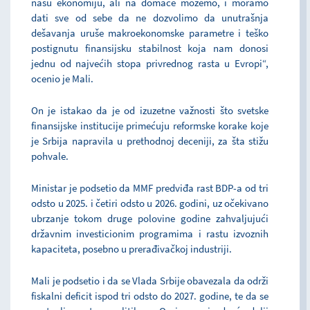
našu ekonomiju, ali na domaće možemo, i moramo
dati sve od sebe da ne dozvolimo da unutrašnja
dešavanja uruše makroekonomske parametre i teško
postignutu finansijsku stabilnost koja nam donosi
jednu od najvećih stopa privrednog rasta u Evropi“,
ocenio je Mali.
On je istakao da je od izuzetne važnosti što svetske
finansijske institucije primećuju reformske korake koje
je Srbija napravila u prethodnoj deceniji, za šta stižu
pohvale.
Ministar je podsetio da MMF predviđa rast BDP-a od tri
odsto u 2025. i četiri odsto u 2026. godini, uz očekivano
ubrzanje tokom druge polovine godine zahvaljujući
državnim investicionim programima i rastu izvoznih
kapaciteta, posebno u prerađivačkoj industriji.
Mali je podsetio i da se Vlada Srbije obavezala da održi
fiskalni deficit ispod tri odsto do 2027. godine, te da se