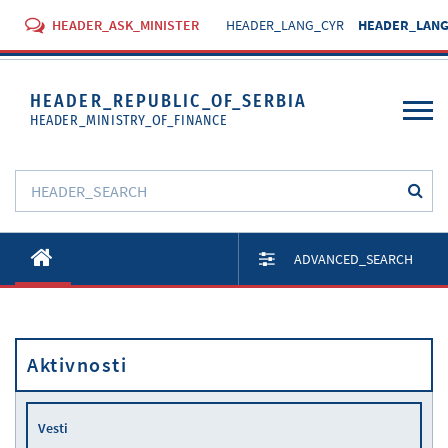
HEADER_ASK_MINISTER
HEADER_LANG_CYR
HEADER_LANG
HEADER_REPUBLIC_OF_SERBIA
HEADER_MINISTRY_OF_FINANCE
O Ministarstvu
ADVANCED_SEARCH
Aktivnosti
Dokumenti
Aktivnosti
Propisi
Usluge
Vesti