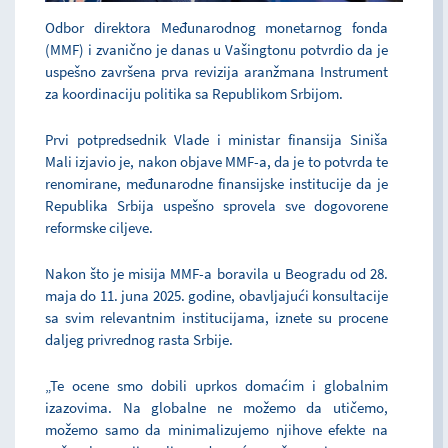
Odbor direktora Međunarodnog monetarnog fonda
(MMF) i zvanično je danas u Vašingtonu potvrdio da je
uspešno završena prva revizija aranžmana Instrument
za koordinaciju politika sa Republikom Srbijom.
Prvi potpredsednik Vlade i ministar finansija Siniša
Mali izjavio je, nakon objave MMF-a, da je to potvrda te
renomirane, međunarodne finansijske institucije da je
Republika Srbija uspešno sprovela sve dogovorene
reformske ciljeve.
Nakon što je misija MMF-a boravila u Beogradu od 28.
maja do 11. juna 2025. godine, obavljajući konsultacije
sa svim relevantnim institucijama, iznete su procene
daljeg privrednog rasta Srbije.
„Te ocene smo dobili uprkos domaćim i globalnim
izazovima. Na globalne ne možemo da utičemo,
možemo samo da minimalizujemo njihove efekte na