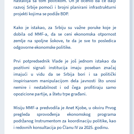
nastavlja sa tom politikom. On je ocenio da će dalji
razvoj Srbije pomoći i brojni planirani infrastrukturni
projekti kojima se podiže BDP.
Kako je istakao, za Srbiju su važne poruke koje je
dobila od MMF-a, da se ceni ekonomska otpornost
zemlje na spoljne šokove, te da je sve to posledica
odgovorne ekonomske politike.
Prvi potpredsednik Vlade je još jednom istakao da
pozitivni signali institucija imaju poseban značaj
imajući u vidu da se Srbija bori i sa politički
inspirisanom manipulacijom dela javnosti što unosi
nemire i nestabilnost i od čega profitiraju samo
opozicione partije, a štetu trpe građani.
Misiju MMF-a predvodila je Anet Kjobe, u okviru Prvog
pregleda sprovođenja ekonomskog programa
podržanog Instrumentom za koordinaciju politike, kao
i redovnih konsultacija po Članu IV za 2025. godinu.