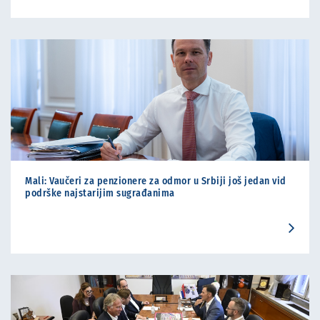
Mali: Vaučeri za penzionere za odmor u Srbiji još jedan vid
podrške najstarijim sugrađanima