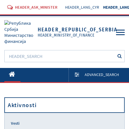
HEADER_ASK_MINISTER
HEADER_LANG_CYR
HEADER_LANG
HEADER_REPUBLIC_OF_SERBIA
HEADER_MINISTRY_OF_FINANCE
O Ministarstvu
ADVANCED_SEARCH
Aktivnosti
Dokumenti
Aktivnosti
Propisi
Usluge
Vesti