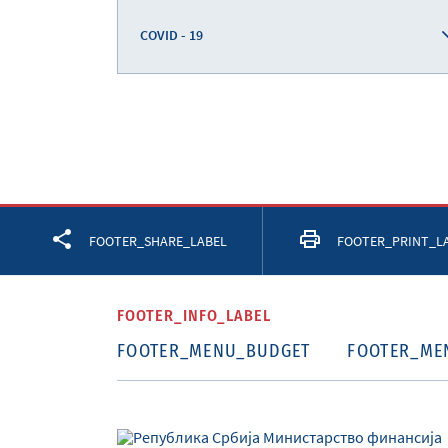
COVID - 19
Facebook
Twitter
LinkedIn
FOOTER_SHARE_LABEL
FOOTER_PRINT_L
FOOTER_INFO_LABEL
FOOTER_MENU_BUDGET
FOOTER_ME