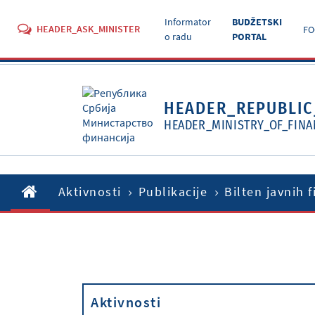
Informator
BUDŽETSKI
HEADER_ASK_MINISTER
FO
o radu
PORTAL
HEADER_REPUBLIC
HEADER_MINISTRY_OF_FINA
Aktivnosti
Publikacije
Bilten javnih f
Aktivnosti