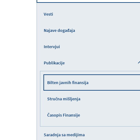
Vesti
Najave događaja
Intervjui
Publikacije
Bilten javnih finansija
Stručna mišljenja
Časopis Finansije
Saradnja sa medijima