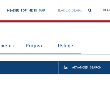
HEA
HEADER_TOP_MENU_MAP
umenti
Propisi
Usluge
ADVANCED_SEARCH