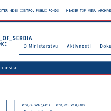
OTER_MENU_CONTROL_PUBLIC_FONDS
HEADER_TOP_MENU_ARCHIVE
_OF_SERBIA
NCE
O Ministarstvu
Aktivnosti
Dok
inansija
Ugovori o izbegavanju dvostrukog oporezivanja
Potvrđeni međunarodni ugovori i sporazumi
POST_CATEGORY_LABEL
POST_PUBLISHED_LABEL