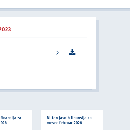
u javnom sektoru
 2023
 finansija za
Bilten javnih finansija za
2026
mesec februar 2026