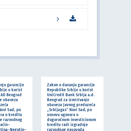
nju garancije
Zakon o davanju garancije
bije u korist
Republike Srbije u korist
 AD Beograd
UniCredit Bank Srbija a.d.
je obaveza
Beograd za izmirivanje
uzeća
obaveza Javnog preduzeća
Novi Sad, po
„Srbijagas” Novi Sad, po
ra o kreditu
osnovu ugovora o
je razvodnog
dugoročnom investicionom
raćin–
kreditu radi izgradnje
otina–Negotin–
razvodnog gasovoda