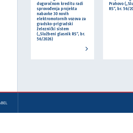
dugoročnom kreditu radi
Prahovo („Sl
sprovođenja projekta
RS“, br. 56/2
nabavke 30 novih
elektromotornih vozova za
gradsko-prigradski
železnički sistem
(„Službeni glasnik RS“, br.
56/2026)
ABEL