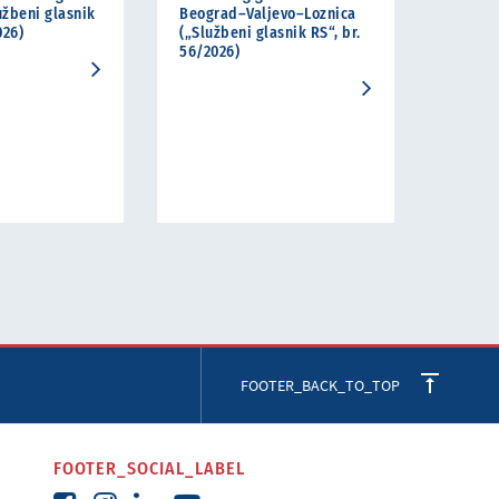
užbeni glasnik
Beograd–Valjevo–Loznica
026)
(„Službeni glasnik RS“, br.
56/2026)
FOOTER_BACK_TO_TOP
FOOTER_SOCIAL_LABEL