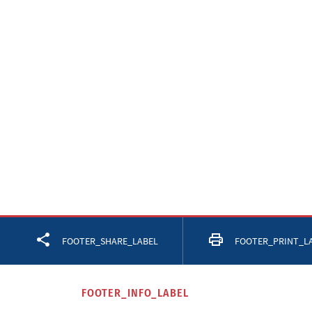
Facebook
Twitter
LinkedIn
FOOTER_SHARE_LABEL
FOOTER_PRINT_L
FOOTER_INFO_LABEL