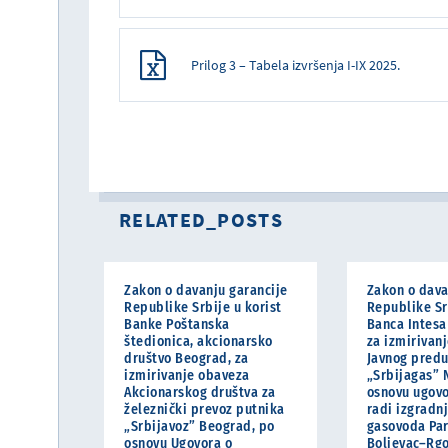
Prilog 3 – Tabela izvršenja I-IX 2025.
RELATED_POSTS
Zakon o davanju garancije
Zakon o dava
Republike Srbije u korist
Republike Sr
Banke Poštanska
Banca Intesa
štedionica, akcionarsko
za izmirivan
društvo Beograd, za
Javnog pred
izmirivanje obaveza
„Srbijagas” 
Akcionarskog društva za
osnovu ugovo
železnički prevoz putnika
radi izgradn
„Srbijavoz” Beograd, po
gasovoda Pa
osnovu Ugovora o
Boljevac–Rg