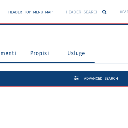
HEA
HEADER_TOP_MENU_MAP
umenti
Propisi
Usluge
ADVANCED_SEARCH