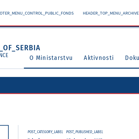
OTER_MENU_CONTROL_PUBLIC_FONDS
HEADER_TOP_MENU_ARCHIVE
_OF_SERBIA
NCE
O Ministarstvu
Aktivnosti
Dok
Ugovori o izbegavanju dvostrukog oporezivanja
Potvrđeni međunarodni ugovori i sporazumi
POST_CATEGORY_LABEL
POST_PUBLISHED_LABEL