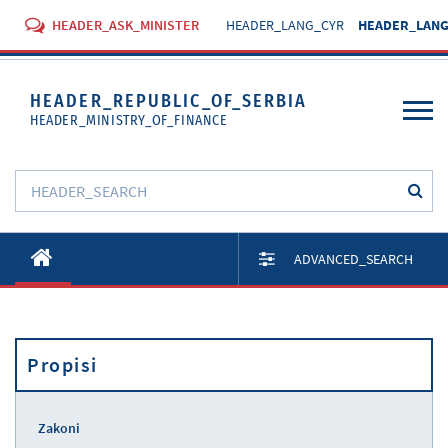
HEADER_ASK_MINISTER
HEADER_LANG_CYR
HEADER_LANG
HEADER_REPUBLIC_OF_SERBIA
HEADER_MINISTRY_OF_FINANCE
O Ministarstvu
ADVANCED_SEARCH
Aktivnosti
Dokumenti
Propisi
Propisi
Usluge
Zakoni