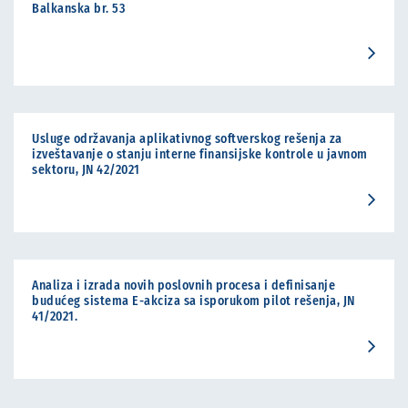
Balkanska br. 53
Usluge održavanja aplikativnog softverskog rešenja za
izveštavanje o stanju interne finansijske kontrole u javnom
sektoru, JN 42/2021
Analiza i izrada novih poslovnih procesa i definisanje
budućeg sistema E-akciza sa isporukom pilot rešenja, JN
41/2021.