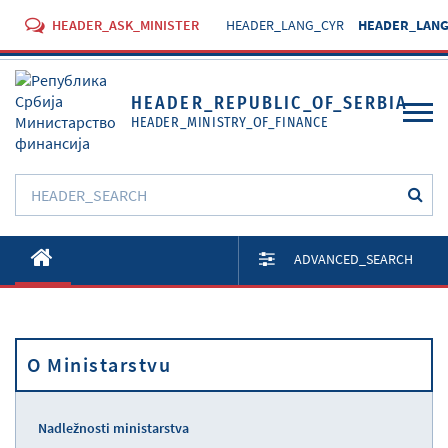
HEADER_ASK_MINISTER
HEADER_LANG_CYR
HEADER_LANG
HEADER_REPUBLIC_OF_SERBIA
HEADER_MINISTRY_OF_FINANCE
O Ministarstvu
ADVANCED_SEARCH
Aktivnosti
Dokumenti
O Ministarstvu
Propisi
Usluge
Nadležnosti ministarstva