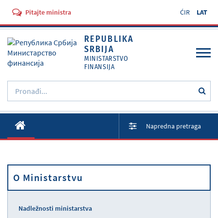
Pitajte ministra
ĆIR
LAT
REPUBLIKA
SRBIJA
MINISTARSTVO
FINANSIJA
O Ministarstvu
Napredna pretraga
Aktivnosti
Dokumenti
Propisi
O Ministarstvu
Usluge
Nadležnosti ministarstva