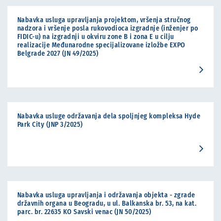
Nabavka usluga upravljanja projektom, vršenja stručnog
nadzora i vršenje posla rukovodioca izgradnje (inženjer po
FIDIC-u) na izgradnji u okviru zone B i zona E u cilju
realizacije Međunarodne specijalizovane izložbe EXPO
Belgrade 2027 (JN 49/2025)
Nabavka usluge održavanja dela spoljnjeg kompleksa Hyde
Park City (JNP 3/2025)
Nabavka usluga upravljanja i održavanja objekta - zgrade
državnih organa u Beogradu, u ul. Balkanska br. 53, na kat.
parc. br. 22635 KO Savski venac (JN 50/2025)