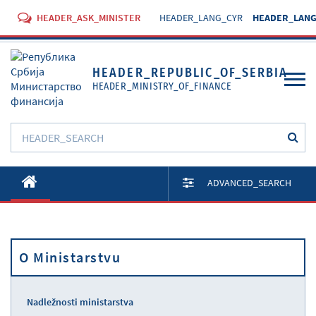
HEADER_ASK_MINISTER
HEADER_LANG_CYR
HEADER_LANG
HEADER_REPUBLIC_OF_SERBIA
HEADER_MINISTRY_OF_FINANCE
O Ministarstvu
ADVANCED_SEARCH
Aktivnosti
Dokumenti
O Ministarstvu
Propisi
Usluge
Nadležnosti ministarstva