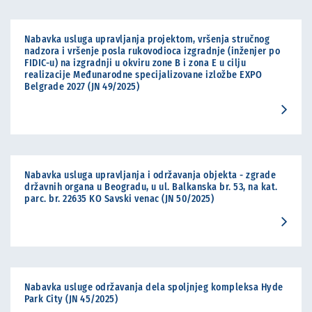
Nabavka usluga upravljanja projektom, vršenja stručnog
nadzora i vršenje posla rukovodioca izgradnje (inženjer po
FIDIC-u) na izgradnji u okviru zone B i zona E u cilju
realizacije Međunarodne specijalizovane izložbe EXPO
Belgrade 2027 (JN 49/2025)
Nabavka usluga upravljanja i održavanja objekta - zgrade
državnih organa u Beogradu, u ul. Balkanska br. 53, na kat.
parc. br. 22635 KO Savski venac (JN 50/2025)
Nabavka usluge održavanja dela spoljnjeg kompleksa Hyde
Park City (JN 45/2025)