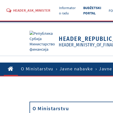
Informator
BUDŽETSKI
HEADER_ASK_MINISTER
FO
o radu
PORTAL
HEADER_REPUBLIC
HEADER_MINISTRY_OF_FINA
O Ministarstvu
Javne nabavke
Javne
O Ministarstvu