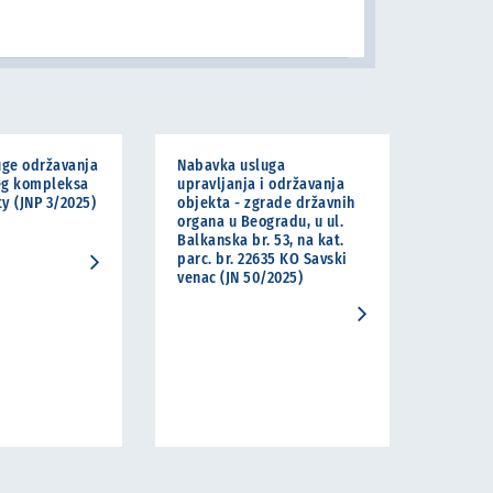
uge održavanja
Nabavka usluga
eg kompleksa
upravljanja i održavanja
y (JNP 3/2025)
objekta - zgrade državnih
organa u Beogradu, u ul.
Balkanska br. 53, na kat.
parc. br. 22635 KO Savski
venac (JN 50/2025)