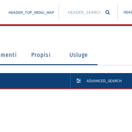
HEA
HEADER_TOP_MENU_MAP
umenti
Propisi
Usluge
ADVANCED_SEARCH