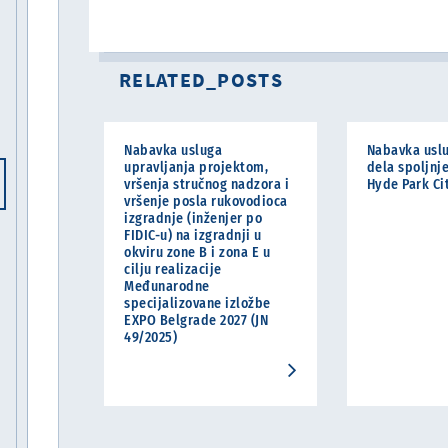
RELATED_POSTS
Nabavka usluga
Nabavka usl
upravljanja projektom,
dela spoljnj
vršenja stručnog nadzora i
Hyde Park Cit
vršenje posla rukovodioca
izgradnje (inženjer po
FIDIC-u) na izgradnji u
okviru zone B i zona E u
cilju realizacije
Međunarodne
specijalizovane izložbe
EXPO Belgrade 2027 (JN
49/2025)