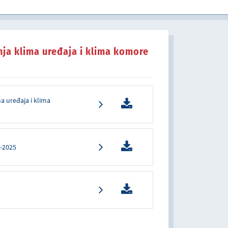
u javnom sektoru
ja klima uređaja i klima komore
a uređaja i klima
-2025