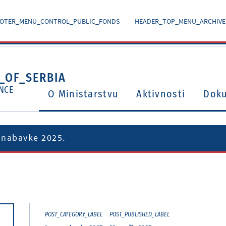
OTER_MENU_CONTROL_PUBLIC_FONDS
HEADER_TOP_MENU_ARCHIVE
_OF_SERBIA
NCE
O Ministarstvu
Aktivnosti
Dok
 nabavke 2025.
Ugovori o izbegavanju dvostrukog oporezivanja
Potvrđeni međunarodni ugovori i sporazumi
POST_CATEGORY_LABEL
POST_PUBLISHED_LABEL