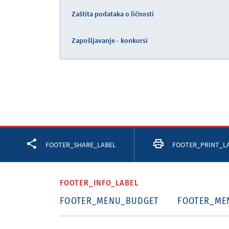
Zaštita podataka o ličnosti
Zapošljavanje - konkursi
Facebook
Twitter
LinkedIn
FOOTER_SHARE_LABEL
FOOTER_PRINT_L
FOOTER_INFO_LABEL
FOOTER_MENU_BUDGET
FOOTER_ME