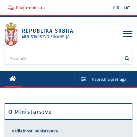
Pitajte ministra
ĆIR
LAT
REPUBLIKA SRBIJA
MINISTARSTVO FINANSIJA
O Ministarstvu
Napredna pretraga
Aktivnosti
Dokumenti
O Ministarstvu
Propisi
Usluge
Nadležnosti ministarstva