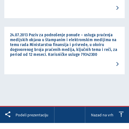
24.07.2013 Poziv za podnošenje ponude – usluga praćenja
medijskih objava u štampanim i elektronskim medijima na
temu rada Ministarstva finansija i privrede, u okviru
dogovorenog broja praćenih medija, ključnih tema i reči, za
period od 12 meseci. Korisničke usluge 79342300
Facebook
Twitter
LinkedIn
Podeli prezentaciju
Nazad na vrh