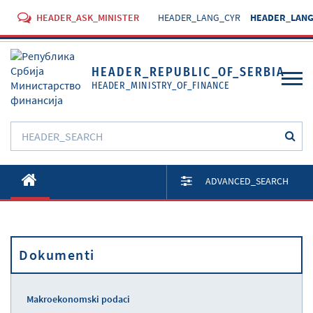
HEADER_ASK_MINISTER
HEADER_LANG_CYR
HEADER_LANG
HEADER_REPUBLIC_OF_SERBIA
HEADER_MINISTRY_OF_FINANCE
O Ministarstvu
ADVANCED_SEARCH
Aktivnosti
Dokumenti
Dokumenti
Propisi
Usluge
Makroekonomski podaci