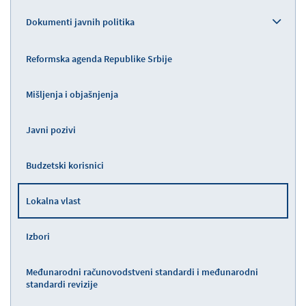
Dokumenti javnih politika
Reformska agenda Republike Srbije
Mišljenja i objašnjenja
Javni pozivi
Budzetski korisnici
Lokalna vlast
Izbori
Međunarodni računovodstveni standardi i međunarodni
standardi revizije